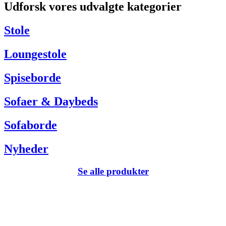
Udforsk vores udvalgte kategorier
Har du brug for hjælp så kontakt venligst kundeservice via:
Tel +45 63 13 26 72
Stole
webshop@carlhansen.dk
Loungestole
Spiseborde
Sofaer & Daybeds
Sofaborde
Nyheder
Se alle produkter