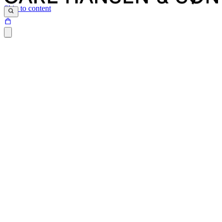
Skip to content
Siden du prøver at tilgå, findes desværre ikke.
Det kan være at siden er blevet flyttet, at der er et problem med det
link du har klikket på eller internetadressen ikke eksisterer.