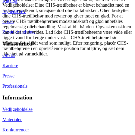
Katalog
Vedligeholdelse: Dine CHS-trætilbehør er blevet behandlet med en
fødevaregodkendt, smagsneutral olie fra fabrikken. Olien beskytter
Nyhedsbrev
dine CHS-trætilbehør mod revner og giver træet en glød. For at
bevare CHS-trætilbehørernes modstandskraft og glød anbefales
Cases
regelmæssig oliebehandling. Vask altid i hånden. Opvaskemaskinen
Bespoke lighting
kan få det til at vrides. Lad ikke CHS-trætilbehørene være våde eller
ligge i vand for længe under vask – CHS-trætilbehørene bør
udsættes for så lidt vand som muligt. Efter rengøring, placér CHS-
Virksomhed
trætilbehørene i en opretstående position for at tørre, og sæt dem
ikke tæt på varmekilder.
Om os
Karriere
Presse
Professionals
Information
Vedligeholdelse
Materialer
Konkurrencer