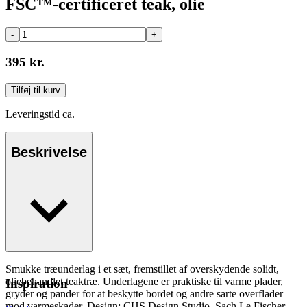
FSC™-certificeret teak, olie
-
+
395 kr.
Tilføj til kurv
Leveringstid ca.
Beskrivelse
Smukke træunderlag i et sæt, fremstillet af overskydende solidt,
oliebehandlet teaktræ. Underlagene er praktiske til varme plader,
Inspiration
gryder og pander for at beskytte bordet og andre sarte overflader
mod varmeskader. Design: CHS Design Studio, Sach Le Fischer