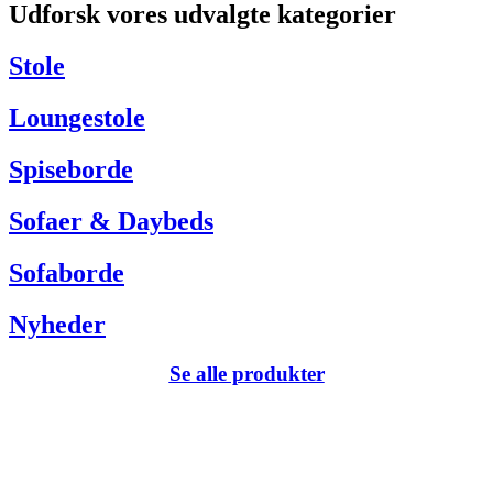
Udforsk vores udvalgte kategorier
Har du brug for hjælp så kontakt venligst kundeservice via:
Tel +45 63 13 26 72
Stole
webshop@carlhansen.dk
Loungestole
Spiseborde
Sofaer & Daybeds
Sofaborde
Nyheder
Se alle produkter