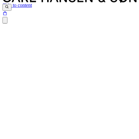
Skip to content
Siden du prøver at tilgå, findes desværre ikke.
Det kan være at siden er blevet flyttet, at der er et problem med det
link du har klikket på eller internetadressen ikke eksisterer.