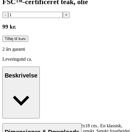
FSC™-certificeret teak, olie
-
+
99 kr.
Tilføj til kurv
2 års garanti
Leveringstid ca.
Beskrivelse
Børge Mogensens smørbrik i olieret eg i 12x18 cm.. En klassisk,
enkel og praktisk ting til bordet. Rustikt og smukt. Smukt forarbejdet