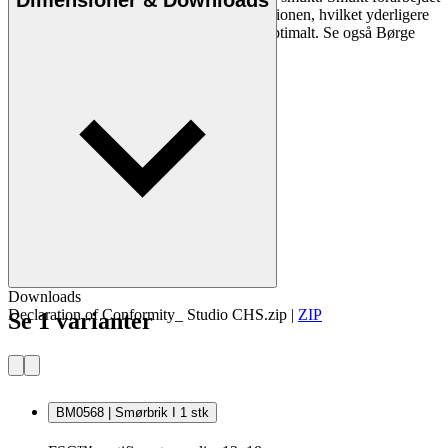
Dimensioner & Downloads
egetræ udvalgt af resttræ fra møbelproduktionen, hvilket yderligere
medvirker til at udnytte vores ressourcer optimalt. Se også Børge
Mogensens trætallerkener.
Downloads
Declaration of Conformity_ Studio CHS.zip
|
ZIP
Se 1 varianter
BM0568 | Smørbrik I 1 stk