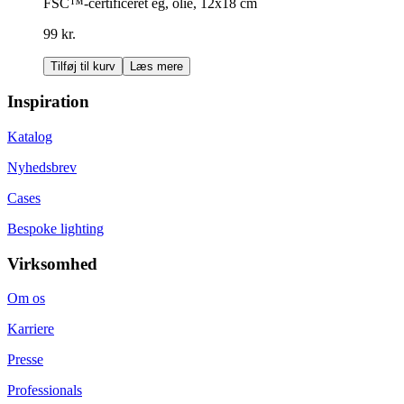
FSC™-certificeret eg, olie, 12x18 cm
99 kr.
Tilføj til kurv
Læs mere
Inspiration
Katalog
Nyhedsbrev
Cases
Bespoke lighting
Virksomhed
Om os
Karriere
Presse
Professionals