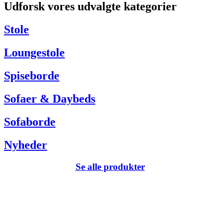
Udforsk vores udvalgte kategorier
Har du brug for hjælp så kontakt venligst kundeservice via:
Tel +45 63 13 26 72
Stole
webshop@carlhansen.dk
Loungestole
Spiseborde
Sofaer & Daybeds
Sofaborde
Nyheder
Se alle produkter