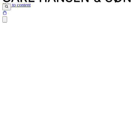
Skip to content
Siden du prøver at tilgå, findes desværre ikke.
Det kan være at siden er blevet flyttet, at der er et problem med det
link du har klikket på eller internetadressen ikke eksisterer.