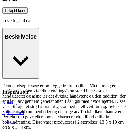
Tilføj til kurv
Leveringstid ca.
Beskrivelse
Denne udsøgte vase er omhyggeligt fremstillet i Vietnam og er
perfekt til at fremvise dine yndlingsblomster. Hver vase er
Inspiration
håndglaseret og afspejler det dygtige håndværk og den tradition, der
er gået i arv gennem generationer. Fås i gul med hvide hjerter. Disse
Katalog
vaser tilføjer et strejf af naturlig skønhed til ethvert rum og hylder de
unikke ufuldkommenheder og den rige arv fra håndlavet håndværk.
Nyhedsbrev
Perfekt som gave eller som en charmerende tilføjelse til din
boligindretning. Disse vaser produceres i 2 størrelser: 13,5 x 19 cm
Cases
og 9 x 14,4 cm.