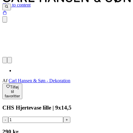
Skip to content
Af
Carl Hansen & Søn - Dekoration
Tilføj
til
favoritter
CHS Hjertevase lille | 9x14,5
-
+
290 kr.