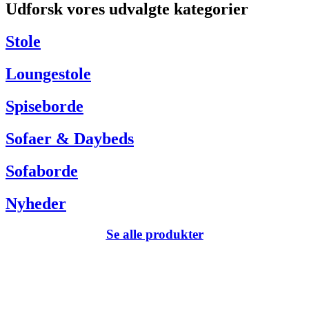
Udforsk vores udvalgte kategorier
Har du brug for hjælp så kontakt venligst kundeservice via:
Tel +45 63 13 26 72
Stole
webshop@carlhansen.dk
Loungestole
Spiseborde
Sofaer & Daybeds
Sofaborde
Nyheder
Se alle produkter