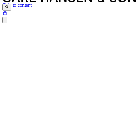
Skip to content
Siden du prøver at tilgå, findes desværre ikke.
Det kan være at siden er blevet flyttet, at der er et problem med det
link du har klikket på eller internetadressen ikke eksisterer.