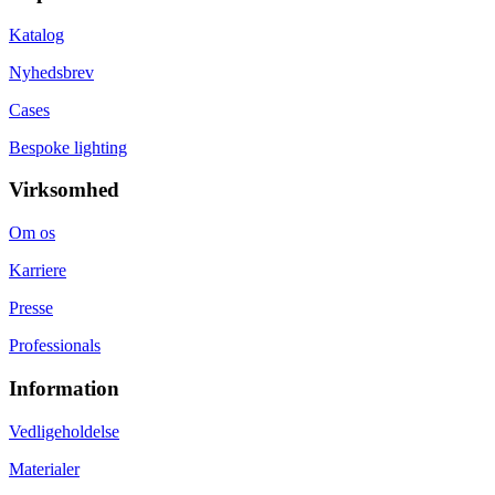
Katalog
Nyhedsbrev
Cases
Bespoke lighting
Virksomhed
Om os
Karriere
Presse
Professionals
Information
Vedligeholdelse
Materialer