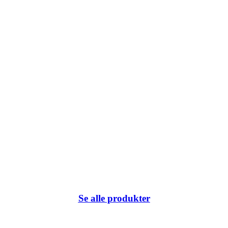
k du har klikket på eller internetadressen ikke eksisterer.
Se alle produkter