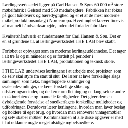
2
Lærlingeværkstedet ligger på Carl Hansen & Søns 60.000 m
store
møbelfabrik i Gelsted med 550 medarbejdere. Fabrikken har fokus
på godt håndværk og bæredygtighed og er et af de mest moderne
møbelproduktionsanlæg i Nordeuropa. Hvert møbel kræver timevis
af manuelt håndværksarbejde, inden det forlader fabrikken.
Kvalitetshåndværk er fundamentet for Carl Hansen & Søn. Det er
en af grundene til, at lærlingeværkstedet THE LAB blev skabt.
Forløbet er opbygget som en moderne lærlingeuddannelse. Det tager
i alt tre år og ni måneder og er fordelt på perioder i
lærlingeværkstedet THE LAB, produktionen og teknisk skole.
I THE LAB undervises lærlingene i at arbejde med projekter, som
de selv skal styre fra start til slut. De lærer at lave forskellige slags
samlinger, som f.eks. fingertappede samlinger og
svalehalesamlinger, de lærer forskellige slibe- og
udskæringsmetoder, og de lærer om fletning og en lang række andre
maskinrelaterede og manuelle færdigheder. Det giver dem en
dybdegående forståelse af snedkerfagets forskellige muligheder og
udfordringer. Derudover lærer lærlingene, hvordan man laver beslag
og holdere til eget brug, og hvordan man renoverer vintagemøbler
og selv skaber møbler. Kombinationen af alle disse opgaver er med
til at uddanne nogle meget alsidige møbelsnedkere.