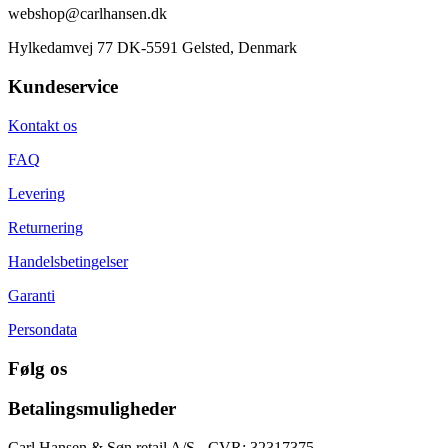
webshop@carlhansen.dk
Hylkedamvej 77 DK-5591 Gelsted, Denmark
Kundeservice
Kontakt os
FAQ
Levering
Returnering
Handelsbetingelser
Garanti
Persondata
Følg os
Betalingsmuligheder
Carl Hansen & Søn retail A/S - CVR: 32317375