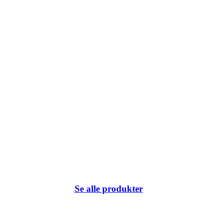
k du har klikket på eller internetadressen ikke eksisterer.
Se alle produkter