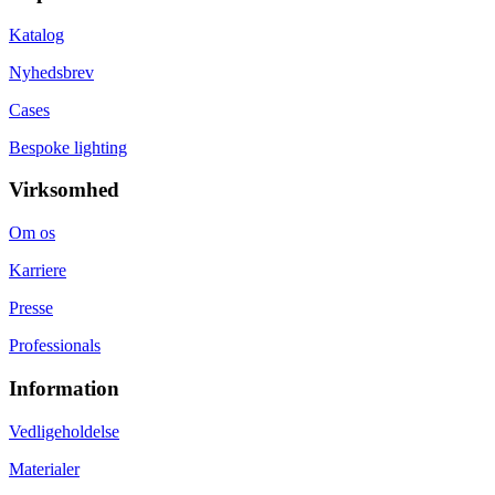
Katalog
Nyhedsbrev
Cases
Bespoke lighting
Virksomhed
Om os
Karriere
Presse
Professionals
Information
Vedligeholdelse
Materialer