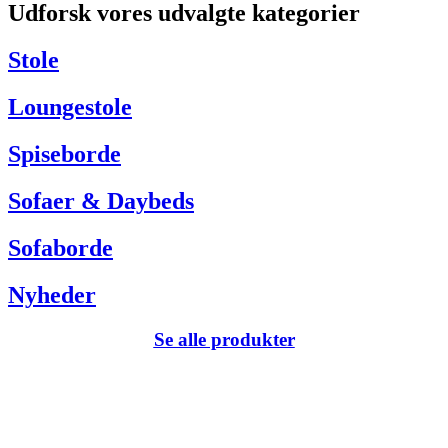
Udforsk vores udvalgte kategorier
Har du brug for hjælp så kontakt venligst kundeservice via:
Tel +45 63 13 26 72
Stole
webshop@carlhansen.dk
Loungestole
Spiseborde
Sofaer & Daybeds
Sofaborde
Nyheder
Se alle produkter