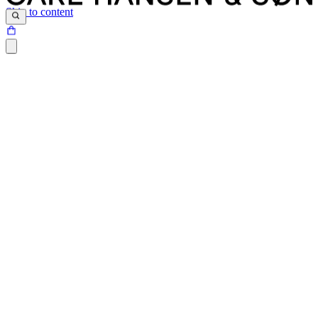
Skip to content
Siden du prøver at tilgå, findes desværre ikke.
Det kan være at siden er blevet flyttet, at der er et problem med det
link du har klikket på eller internetadressen ikke eksisterer.