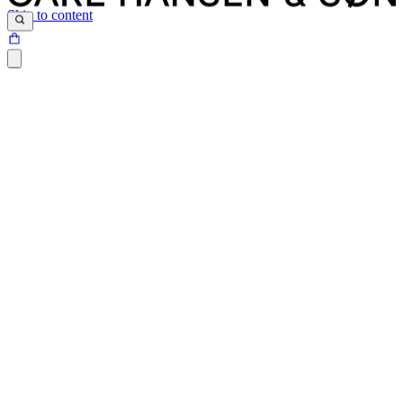
Skip to content
Siden du prøver at tilgå, findes desværre ikke.
Det kan være at siden er blevet flyttet, at der er et problem med det
link du har klikket på eller internetadressen ikke eksisterer.