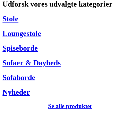
Udforsk vores udvalgte kategorier
Har du brug for hjælp så kontakt venligst kundeservice via:
Tel +45 63 13 26 72
Stole
webshop@carlhansen.dk
Loungestole
Spiseborde
Sofaer & Daybeds
Sofaborde
Nyheder
Se alle produkter