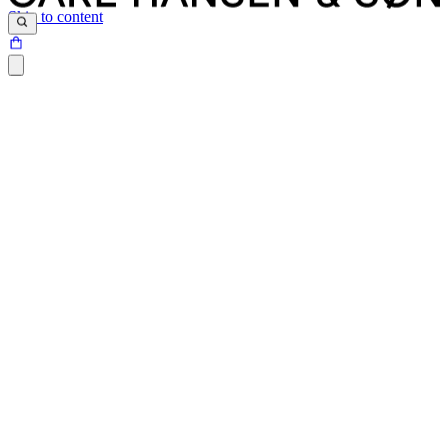
Skip to content
Siden du prøver at tilgå, findes desværre ikke.
Det kan være at siden er blevet flyttet, at der er et problem med det
link du har klikket på eller internetadressen ikke eksisterer.