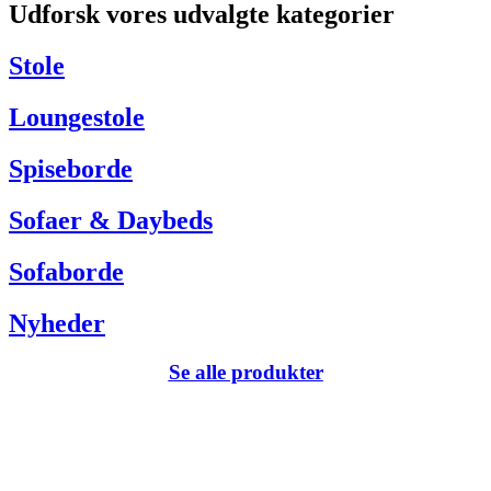
Udforsk vores udvalgte kategorier
Har du brug for hjælp så kontakt venligst kundeservice via:
Tel +45 63 13 26 72
Stole
webshop@carlhansen.dk
Loungestole
Spiseborde
Sofaer & Daybeds
Sofaborde
Nyheder
Se alle produkter