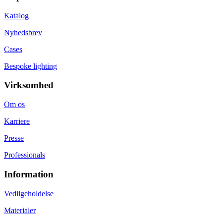
Katalog
Nyhedsbrev
Cases
Bespoke lighting
Virksomhed
Om os
Karriere
Presse
Professionals
Information
Vedligeholdelse
Materialer