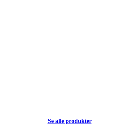
k du har klikket på eller internetadressen ikke eksisterer.
Se alle produkter