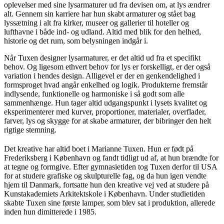
oplevelser med sine lysarmaturer ud fra devisen om, at lys ændrer
alt. Gennem sin karriere har hun skabt armaturer og stået bag
lyssætning i alt fra kirker, museer og gallerier til hoteller og
lufthavne i både ind- og udland. Altid med blik for den helhed,
historie og det rum, som belysningen indgår i.
Når Tuxen designer lysarmaturer, er det altid ud fra et specifikt
behov. Og ligesom ethvert behov for lys er forskelligt, er der også
variation i hendes design. Alligevel er der en genkendelighed i
formsproget hvad angår enkelhed og logik. Produkterne fremstår
indlysende, funktionelle og harmoniske i så godt som alle
sammenhænge. Hun tager altid udgangspunkt i lysets kvalitet og
eksperimenterer med kurver, proportioner, materialer, overflader,
farver, lys og skygge for at skabe armaturer, der bibringer den helt
rigtige stemning.
Det kreative har altid boet i Marianne Tuxen. Hun er født på
Frederiksberg i København og fandt tidligt ud af, at hun brændte for
at tegne og formgive. Efter gymnasietiden tog Tuxen derfor til USA
for at studere grafiske og skulpturelle fag, og da hun igen vendte
hjem til Danmark, fortsatte hun den kreative vej ved at studere på
Kunstakademiets Arkitektskole i København. Under studietiden
skabte Tuxen sine første lamper, som blev sat i produktion, allerede
inden hun dimitterede i 1985.