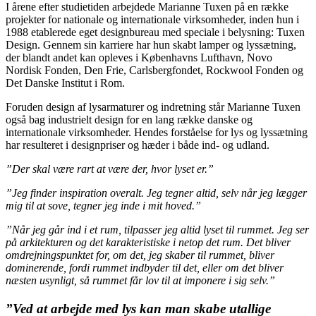
I årene efter studietiden arbejdede Marianne Tuxen på en række
projekter for nationale og internationale virksomheder, inden hun i
1988 etablerede eget designbureau med speciale i belysning: Tuxen
Design. Gennem sin karriere har hun skabt lamper og lyssætning,
der blandt andet kan opleves i Københavns Lufthavn, Novo
Nordisk Fonden, Den Frie, Carlsbergfondet, Rockwool Fonden og
Det Danske Institut i Rom.
Foruden design af lysarmaturer og indretning står Marianne Tuxen
også bag industrielt design for en lang række danske og
internationale virksomheder. Hendes forståelse for lys og lyssætning
har resulteret i designpriser og hæder i både ind- og udland.
”Der skal være rart at være der, hvor lyset er.”
”Jeg finder inspiration overalt. Jeg tegner altid, selv når jeg lægger
mig til at sove, tegner jeg inde i mit hoved.”
”Når jeg går ind i et rum, tilpasser jeg altid lyset til rummet. Jeg ser
på arkitekturen og det karakteristiske i netop det rum. Det bliver
omdrejningspunktet for, om det, jeg skaber til rummet, bliver
dominerende, fordi rummet indbyder til det, eller om det bliver
næsten usynligt, så rummet får lov til at imponere i sig selv.”
”Ved at arbejde med lys kan man skabe utallige