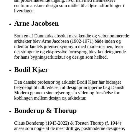
sin problemløsende tilgang, hvor han med mennesket i
centrum anskuer design som midlet til at løse udfordringer i
hverdagen.
Arne Jacobsen
Som en af Danmarks absolut mest kendte og velrenommerede
arkitekter blev Arne Jacobsen (1902-1971) både inden og
udenfor landets grænser synonym med modernismen, hvor
det stringente og ekspressive formsprog blev kendetegnende
for hans bygningsarkitektur og design som helhed.
Bodil Kjær
Den danske professor og arkitekt Bodil Kjær har bidraget
betydeligt til udbredelsen af designprincipperne bag Danish
Modern gennem sine rejser og sin viden og forståelse for
koblingen mellem design og arkitektur.
Bonderup & Thorup
Claus Bonderup (1943-2022) & Torsten Thorup (f. 1944)
anses som nogle af de mest driftige, postmoderne designere,