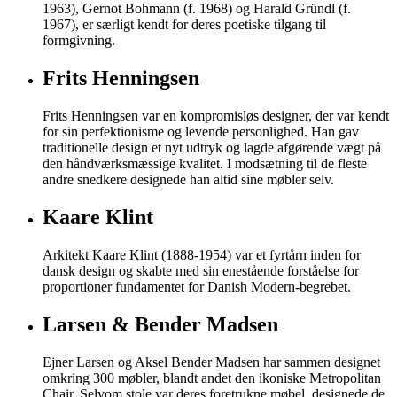
1963), Gernot Bohmann (f. 1968) og Harald Gründl (f.
1967), er særligt kendt for deres poetiske tilgang til
formgivning.
Frits Henningsen
Frits Henningsen var en kompromisløs designer, der var kendt
for sin perfektionisme og levende personlighed. Han gav
traditionelle design et nyt udtryk og lagde afgørende vægt på
den håndværksmæssige kvalitet. I modsætning til de fleste
andre snedkere designede han altid sine møbler selv.
Kaare Klint
Arkitekt Kaare Klint (1888-1954) var et fyrtårn inden for
dansk design og skabte med sin enestående forståelse for
proportioner fundamentet for Danish Modern-begrebet.
Larsen & Bender Madsen
Ejner Larsen og Aksel Bender Madsen har sammen designet
omkring 300 møbler, blandt andet den ikoniske Metropolitan
Chair. Selvom stole var deres foretrukne møbel, designede de