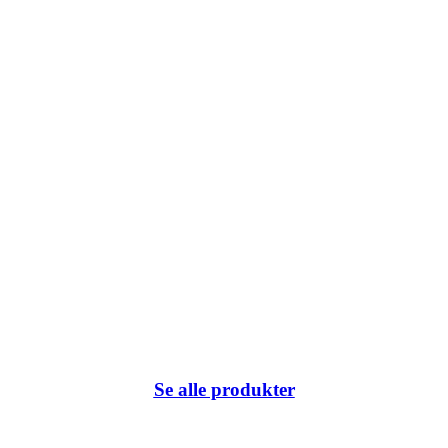
k du har klikket på eller internetadressen ikke eksisterer.
Se alle produkter