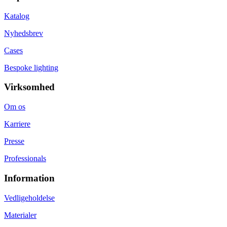
Katalog
Nyhedsbrev
Cases
Bespoke lighting
Virksomhed
Om os
Karriere
Presse
Professionals
Information
Vedligeholdelse
Materialer