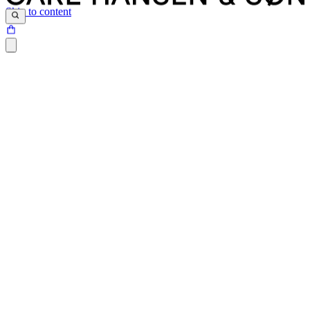
Skip to content
Siden du prøver at tilgå, findes desværre ikke.
Det kan være at siden er blevet flyttet, at der er et problem med det
link du har klikket på eller internetadressen ikke eksisterer.