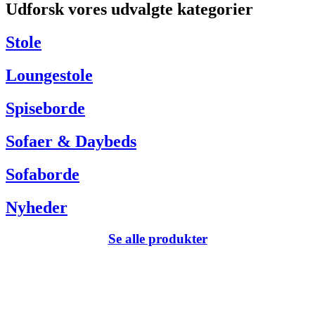
Udforsk vores udvalgte kategorier
Har du brug for hjælp så kontakt venligst kundeservice via:
Tel +45 63 13 26 72
Stole
webshop@carlhansen.dk
Loungestole
Spiseborde
Sofaer & Daybeds
Sofaborde
Nyheder
Se alle produkter