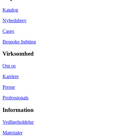
Katalog
Nyhedsbrev
Cases
Bespoke lighting
Virksomhed
Om os
Karriere
Presse
Professionals
Information
Vedligeholdelse
Materialer