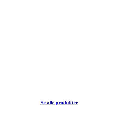
k du har klikket på eller internetadressen ikke eksisterer.
Se alle produkter