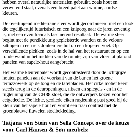
hebben overal natuurlijke materialen gebruikt, zoals hout en
verwerend staal, evenals een breed palet aan warme, aardse
kleuren.
De overtuigend mediterrane sfeer wordt gecombineerd met een look
die tegelijkertijd futuristisch en een knipoog naar de jaren zeventig
is, met een even fraai als fascinerend resultaat. De warme sfeer
begint met de perzikkleurig gepleisterde wanden en de velours
zittingen in een iets donkerdere tint op een koperen voet. Op
verschillende plekken, zoals in de hal van het restaurant en op een
ronde wand in het midden van de ruimte, zijn van vloer tot plafond
panelen van sapele-hout aangebracht.
Het warme kleurenpalet wordt gecontrasteerd door de lichtgrijze
houten panelen aan de voorkant van de bar en het groene
terrazzowerk op de toog en de tafelbladen. Het cirkelmotief keert
steeds terug in de deuropeningen, nissen en spiegels - en in de
rugleuning van de CH88-stoel, die de ontwerpers kozen voor het
eetgedeelte. De lichte, geoliede eiken rugleuning past goed bij de
kleur van het sapele-hout en vormt een fraai contrast met de
groenblauwe fluwelen stoelbekleding.
Tatjana von Stein van Sella Concept over de keuze
voor Carl Hansen & Søn meubels: