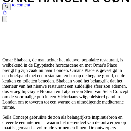
Skip to content
Omar Shabaan, de man achter het nieuwe, populaire restaurant, is
welbekend in de Egyptische horecascene en met Omar's Place
brengt hij zijn zaak nu naar Londen. Omar's Place is gevestigd in
een hoekpand met een restaurant en bar op de begane grond, en de
keuken en toiletten beneden. Shabaan vond het belangrijk dat het
interieur van het nieuwe restaurant een zuidelijke sfeer zou ademen,
dus vroeg hij Gayle Noonan en Tatjana von Stein van Sella Concept
om de voormalige pub in een Victoriaans witgepleisterd pand in
Londen om te toveren tot een warme en uitnodigende mediterrane
ruimte.
Sella Concept gebruikte de zon als belangrijkste inspiratiebron en
creëerde een interieur – waarin het merendeel van de ontwerpen op
maat is gemaakt – vol ronde vormen en lijnen. De ontwerpers