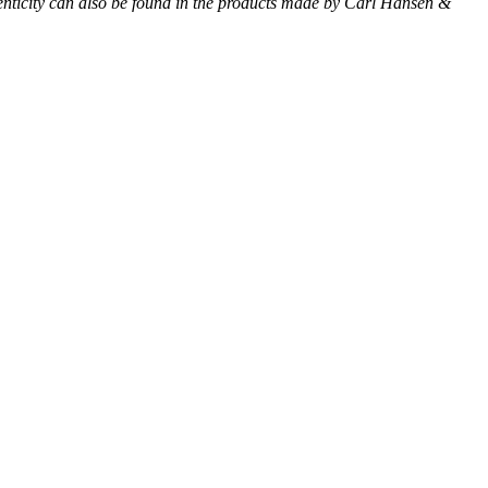
thenticity can also be found in the products made by Carl Hansen &