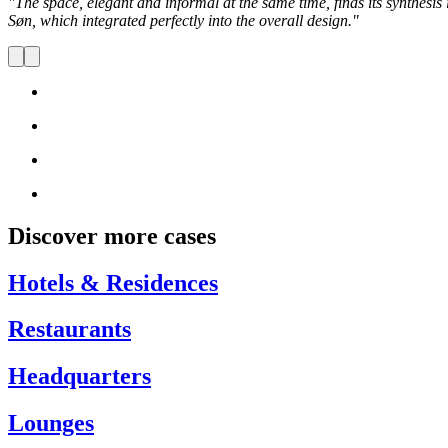
"The space, elegant and informal at the same time, finds its synthesi
Søn, which integrated perfectly into the overall design."
Discover more cases
Hotels & Residences
Restaurants
Headquarters
Lounges