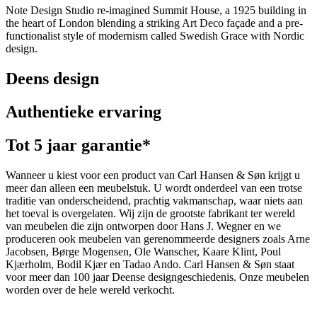
Note Design Studio re-imagined Summit House, a 1925 building in
the heart of London blending a striking Art Deco façade and a pre-
functionalist style of modernism called Swedish Grace with Nordic
design.
Deens design
Authentieke ervaring
Tot 5 jaar garantie*
Wanneer u kiest voor een product van Carl Hansen & Søn krijgt u
meer dan alleen een meubelstuk. U wordt onderdeel van een trotse
traditie van onderscheidend, prachtig vakmanschap, waar niets aan
het toeval is overgelaten. Wij zijn de grootste fabrikant ter wereld
van meubelen die zijn ontworpen door Hans J. Wegner en we
produceren ook meubelen van gerenommeerde designers zoals Arne
Jacobsen, Børge Mogensen, Ole Wanscher, Kaare Klint, Poul
Kjærholm, Bodil Kjær en Tadao Ando. Carl Hansen & Søn staat
voor meer dan 100 jaar Deense designgeschiedenis. Onze meubelen
worden over de hele wereld verkocht.