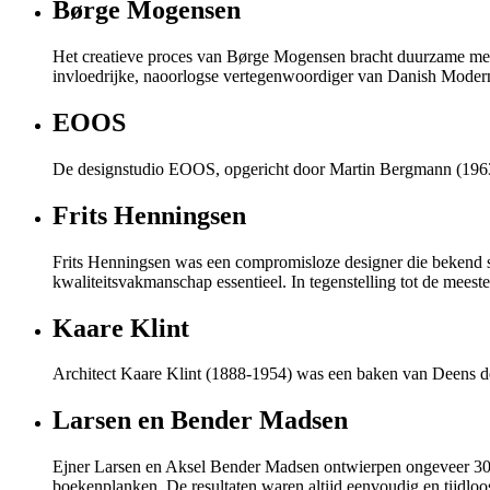
Børge Mogensen
Het creatieve proces van Børge Mogensen bracht duurzame meub
invloedrijke, naoorlogse vertegenwoordiger van Danish Moder
EOOS
De designstudio EOOS, opgericht door Martin Bergmann (1963
Frits Henningsen
Frits Henningsen was een compromisloze designer die bekend st
kwaliteitsvakmanschap essentieel. In tegenstelling tot de meest
Kaare Klint
Architect Kaare Klint (1888-1954) was een baken van Deens des
Larsen en Bender Madsen
Ejner Larsen en Aksel Bender Madsen ontwierpen ongeveer 300 
boekenplanken. De resultaten waren altijd eenvoudig en tijdloo