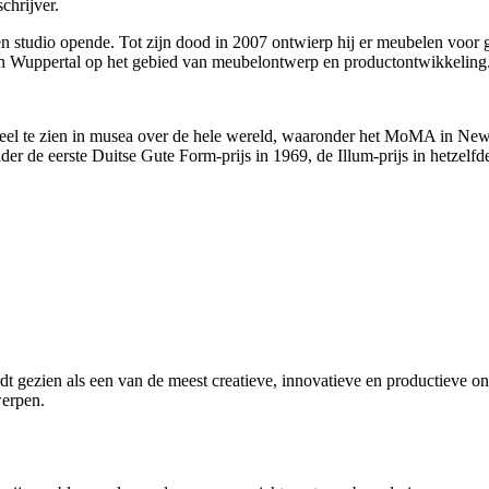
chrijver.
n studio opende. Tot zijn dood in 2007 ontwierp hij er meubelen voor 
 in Wuppertal op het gebied van meubelontwerp en productontwikkeling
l te zien in musea over de hele wereld, waaronder het MoMA in New Y
r de eerste Duitse Gute Form-prijs in 1969, de Illum-prijs in hetzelf
zien als een van de meest creatieve, innovatieve en productieve ontw
werpen.