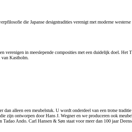
pfilosofie die Japanse designtradities verenigt met moderne westerse ex
len verenigen in meeslepende composities met een duidelijk doel. Het
n van Kastholm.
r dan alleen een meubelstuk. U wordt onderdeel van een trotse traditie
elen die zijn ontworpen door Hans J. Wegner en we produceren ook meu
n Tadao Ando. Carl Hansen & Søn staat voor meer dan 100 jaar Deens