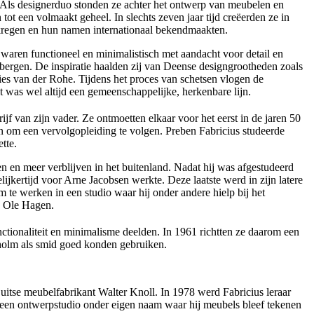
Als designerduo stonden ze achter het ontwerp van meubelen en
ot een volmaakt geheel. In slechts zeven jaar tijd creëerden ze in
g kregen en hun namen internationaal bekendmaakten.
ren functioneel en minimalistisch met aandacht voor detail en
bergen. De inspiratie haalden zij van Deense designgrootheden zoals
es van der Rohe. Tijdens het proces van schetsen vlogen de
t was wel altijd een gemeenschappelijke, herkenbare lijn.
 van zijn vader. Ze ontmoetten elkaar voor het eerst in de jaren 50
n om een vervolgopleiding te volgen. Preben Fabricius studeerde
tte.
en en meer verblijven in het buitenland. Nadat hij was afgestudeerd
ijkertijd voor Arne Jacobsen werkte. Deze laatste werd in zijn latere
te werken in een studio waar hij onder andere hielp bij het
n Ole Hagen.
nctionaliteit en minimalisme deelden. In 1961 richtten ze daarom een
stholm als smid goed konden gebruiken.
itse meubelfabrikant Walter Knoll. In 1978 werd Fabricius leraar
n een ontwerpstudio onder eigen naam waar hij meubels bleef tekenen