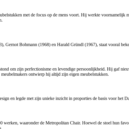
elstukken met de focus op de mens voort. Hij werkte voornamelijk me
n.
), Gernot Bohmann (1968) en Harald Gründl (1967), staat vooral bek
ond om zijn perfectionisme en levendige persoonlijkheid. Hij gaf nie
e meubelmakers ontwierp hij altijd zijn eigen meubelstukken.
ign en legde met zijn unieke inzicht in proporties de basis voor het 
werken, waaronder de Metropolitan Chair. Hoewel de stoel hun favori
s.