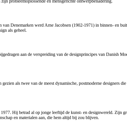
zijn probleemoplossende en mensgerichte ontwerpbenadering.
n van Denemarken werd Arne Jacobsen (1902-1971) in binnen- en buit
ign als geheel.
 bijgedragen aan de verspreiding van de designprincipes van Danish Mo
ezien als twee van de meest dynamische, postmoderne designers die h
77. Hij betrad al op jonge leeftijd de kunst- en designwereld. Zijn gr
chap en materialen aan, die hem altijd bij zou blijven.