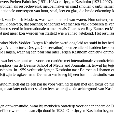
vers Preben Fabricius (1931-1984) en Jørgen Kastholm (1931-2007). 
ronden als respectievelijk meubelmaker en smid smolten daarbij samen t
functionele ontwerpen van hout, staal, leer en glas, die brede erkennin
erk van Danish Modern, waar ze onderdeel van waren. Hun ontwerpen wa
rlijk ontwerp, dat prachtig benadrukt wat mensen vaak proberen te ver
nteresseerd in internationale namen zoals Charles en Ray Eames en Mi
ot niet meer kon worden vastgesteld wie wat had getekend. Het resultaa
er Niels Vodder. Jørgen Kastholm werd opgeleid tot smid in het bedrijf
- Architecture, Design, Conservation), toen ze allebei hadden beslote
le Hagen, waar hij een paar jaar later Jørgen Kastholm opnieuw ontmoe
at het startpunt was voor een carrière met internationale vooruitzicht
aphics (nu de Deense School of Media and Journalism), terwijl hij tegel
stholm. In 1959 verhuisde Jørgen Kastholm naar Beiroet in Libanon om 
ij zijn terugkeer naar Denemarken kreeg hij een baan in de studio va
stholm zich dat ze een passie voor verfijnd design met een focus op fu
ut, maar later ook met staal en leer, waarbij ze de achtergrond van Ka
en ontwerpstudio, waar hij meubelen ontwierp voor onder andere de Du
bleef hier werken tot aan zijn dood in 1984. Ook Jørgen Kastholm bego