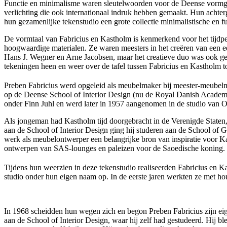
Functie en minimalisme waren sleutelwoorden voor de Deense vormge
verlichting die ook internationaal indruk hebben gemaakt. Hun achterg
hun gezamenlijke tekenstudio een grote collectie minimalistische en 
De vormtaal van Fabricius en Kastholm is kenmerkend voor het tijdp
hoogwaardige materialen. Ze waren meesters in het creëren van een ee
Hans J. Wegner en Arne Jacobsen, maar het creatieve duo was ook geï
tekeningen heen en weer over de tafel tussen Fabricius en Kastholm t
Preben Fabricius werd opgeleid als meubelmaker bij meester-meubelmak
op de Deense School of Interior Design (nu de Royal Danish Academy 
onder Finn Juhl en werd later in 1957 aangenomen in de studio van O
Als jongeman had Kastholm tijd doorgebracht in de Verenigde Staten, w
aan de School of Interior Design ging hij studeren aan de School of Gr
werk als meubelontwerper een belangrijke bron van inspiratie voor Ka
ontwerpen van SAS-lounges en paleizen voor de Saoedische koning. B
Tijdens hun weerzien in deze tekenstudio realiseerden Fabricius en Ka
studio onder hun eigen naam op. In de eerste jaren werkten ze met ho
In 1968 scheidden hun wegen zich en begon Preben Fabricius zijn eig
aan de School of Interior Design, waar hij zelf had gestudeerd. Hij 