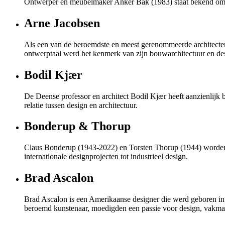
Ontwerper en meubelmaker Anker Bak (1983) staat bekend om 
Arne Jacobsen
Als een van de beroemdste en meest gerenommeerde architecte
ontwerptaal werd het kenmerk van zijn bouwarchitectuur en des
Bodil Kjær
De Deense professor en architect Bodil Kjær heeft aanzienlijk
relatie tussen design en architectuur.
Bonderup & Thorup
Claus Bonderup (1943-2022) en Torsten Thorup (1944) worden g
internationale designprojecten tot industrieel design.
Brad Ascalon
Brad Ascalon is een Amerikaanse designer die werd geboren in 19
beroemd kunstenaar, moedigden een passie voor design, vakmans