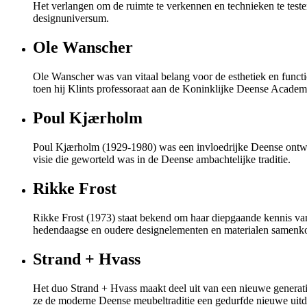
Het verlangen om de ruimte te verkennen en technieken te test
designuniversum.
Ole Wanscher
Ole Wanscher was van vitaal belang voor de esthetiek en functi
toen hij Klints professoraat aan de Koninklijke Deense Acade
Poul Kjærholm
Poul Kjærholm (1929-1980) was een invloedrijke Deense ontwerp
visie die geworteld was in de Deense ambachtelijke traditie.
Rikke Frost
Rikke Frost (1973) staat bekend om haar diepgaande kennis van m
hedendaagse en oudere designelementen en materialen samenko
Strand + Hvass
Het duo Strand + Hvass maakt deel uit van een nieuwe generat
ze de moderne Deense meubeltraditie een gedurfde nieuwe uit