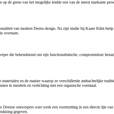
en op de grens van het mogelijke leidde een van de meest markante per
onaliteit van modern Deens design. Na zijn studie bij Kaare Klint hiel
mie overnam.
er die bekendstond om zijn functionalistische, compromisloze benaderi
aterialen en de manier waarop ze verschillende ambachtelijke tradities 
men in meubels en verlichting met een organische vormtaal.
ie Deense ontwerpers wier werk een voortzetting in een directe lijn v
drukking gegeven.