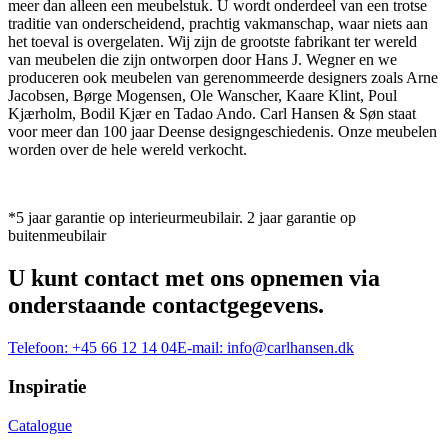
meer dan alleen een meubelstuk. U wordt onderdeel van een trotse
traditie van onderscheidend, prachtig vakmanschap, waar niets aan
het toeval is overgelaten. Wij zijn de grootste fabrikant ter wereld
van meubelen die zijn ontworpen door Hans J. Wegner en we
produceren ook meubelen van gerenommeerde designers zoals Arne
Jacobsen, Børge Mogensen, Ole Wanscher, Kaare Klint, Poul
Kjærholm, Bodil Kjær en Tadao Ando. Carl Hansen & Søn staat
voor meer dan 100 jaar Deense designgeschiedenis. Onze meubelen
worden over de hele wereld verkocht.
*5 jaar garantie op interieurmeubilair. 2 jaar garantie op
buitenmeubilair
U kunt contact met ons opnemen via
onderstaande contactgegevens.
Telefoon:
+45 66 12 14 04
E-mail:
info@carlhansen.dk
Inspiratie
Catalogue