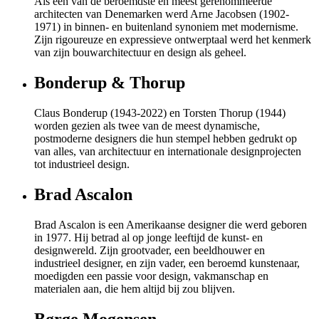
Als een van de beroemdste en meest gerenommeerde
architecten van Denemarken werd Arne Jacobsen (1902-
1971) in binnen- en buitenland synoniem met modernisme.
Zijn rigoureuze en expressieve ontwerptaal werd het kenmerk
van zijn bouwarchitectuur en design als geheel.
Bonderup & Thorup
Claus Bonderup (1943-2022) en Torsten Thorup (1944)
worden gezien als twee van de meest dynamische,
postmoderne designers die hun stempel hebben gedrukt op
van alles, van architectuur en internationale designprojecten
tot industrieel design.
Brad Ascalon
Brad Ascalon is een Amerikaanse designer die werd geboren
in 1977. Hij betrad al op jonge leeftijd de kunst- en
designwereld. Zijn grootvader, een beeldhouwer en
industrieel designer, en zijn vader, een beroemd kunstenaar,
moedigden een passie voor design, vakmanschap en
materialen aan, die hem altijd bij zou blijven.
Børge Mogensen