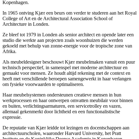
Kopenhagen.
In 1965 ontving Kjær een beurs om verder te studeren aan het Royal
College of Art en de Architectural Association School of
Architecture in Londen.
Ze bleef tot 1979 in Londen als senior architect en opende later een
studio die werkte aan projecten zoals woonhuizen die werden
gekoeld met behulp van zonne-energie voor de tropische zone van
Afrika.
Als meubeldesigner beschouwt Kjær meubelmaken vanuit een puur
technisch perspectief, in samenspel met moderne architectuur en
gemaakt voor mensen. Ze houdt altijd rekening met de context en
heeft met verschillende beroepen samengewerkt in haar verlangen
om fysieke voorwaarden te optimaliseren.
Haar meubelsystemen ondersteunen creatieve mensen in hun
werkprocessen en haar ontwerpen omvatten meubilair voor binnen
en buiten, verlichtingsarmaturen, een servicetrolley en vazen,
allemaal gekenmerkt door lichtheid en een functionalistische
expressie.
De reputatie van Kjær leidde tot lezingen en docentschappen aan
architectuurscholen, waaronder Harvard University, het Pratt
Institute en de Koninklijke Deense Academie in Kopenhagen.