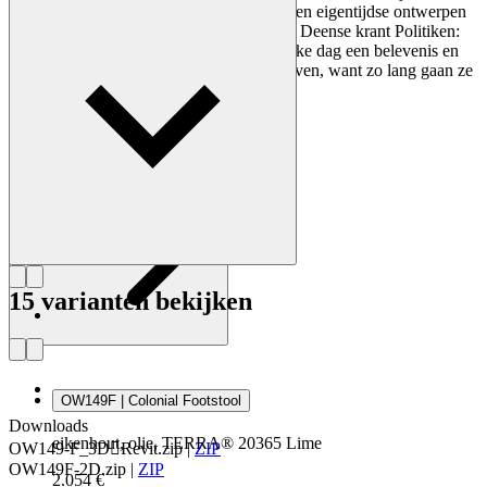
Academie overnam. Wanschers klassieke en eigentijdse ontwerpen
maakten hem populair. In 1958 schreef de Deense krant Politiken:
“Het bezitten van een Wanscher stoel is elke dag een belevenis en
dat zal nog enkele honderden jaren zo blijven, want zo lang gaan ze
mee”.
Maak kennis met Ole Wanscher
15 varianten bekijken
OW149F | Colonial Footstool
Downloads
eikenhout, olie, TERRA® 20365 Lime
OW149-F_3DRevit.zip
|
ZIP
OW149F-2D.zip
|
ZIP
2.054 €