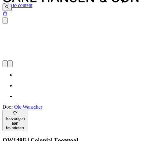
Skip to content
Door
Ole Wanscher
Toevoegen
aan
favorieten
OW149F | Colonial Footstool