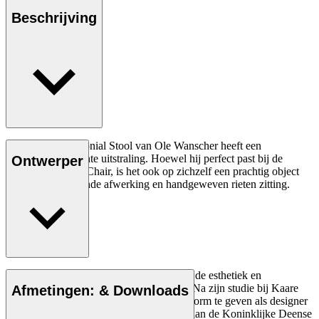
Beschrijving
De OW149F Colonial Stool van Ole Wanscher heeft een
eenvoudige en lichte uitstraling. Hoewel hij perfect past bij de
Ontwerper
OW149 Colonial Chair, is het ook op zichzelf een prachtig object
met zijn oogstrelende afwerking en handgeweven rieten zitting.
Ole Wanscher was van vitaal belang voor de esthetiek en
functionaliteit van modern Deens design. Na zijn studie bij Kaare
Afmetingen: & Downloads
Klint hielp hij het Deense meubeldesign vorm te geven als designer
en als docent toen hij Klints professoraat aan de Koninklijke Deense