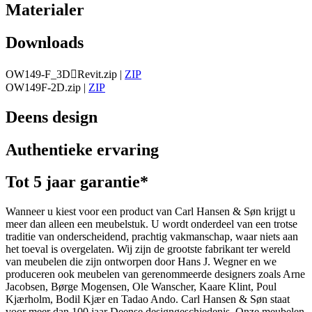
Materialer
Downloads
OW149-F_3DRevit.zip
|
ZIP
OW149F-2D.zip
|
ZIP
Deens design
Authentieke ervaring
Tot 5 jaar garantie*
Wanneer u kiest voor een product van Carl Hansen & Søn krijgt u
meer dan alleen een meubelstuk. U wordt onderdeel van een trotse
traditie van onderscheidend, prachtig vakmanschap, waar niets aan
het toeval is overgelaten. Wij zijn de grootste fabrikant ter wereld
van meubelen die zijn ontworpen door Hans J. Wegner en we
produceren ook meubelen van gerenommeerde designers zoals Arne
Jacobsen, Børge Mogensen, Ole Wanscher, Kaare Klint, Poul
Kjærholm, Bodil Kjær en Tadao Ando. Carl Hansen & Søn staat
voor meer dan 100 jaar Deense designgeschiedenis. Onze meubelen