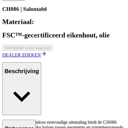
CH086 | Salontafel
Materiaal:
FSC™-gecertificeerd eikenhout, olie
Verkrijgbaar vanaf augustus
DEALER ZOEKEN
Beschrijving
Met zijn compromisloos eenvoudige uitstraling biedt de CH086
salontafel een eerlijke balans tussen geometrie en ruimtebesparende