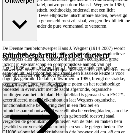
Ontwerper
functionaliteit. De tafel, ontworpen door Hans J. Wegner in 1980,
heeft een minimalistisch, rechthoekig onderstel met een licht
gebogen tafelblad. Twee elliptische uitschuifbare bladen, bevestigd
met scharnieren van geborsteld roestvrij staal, voegen flexibiliteit toe
aan het ontwerp zonder de pure vormentaal te verstoren.
Lees meer
De Deense meubelontwerper Hans J. Wegner (1914-2007) wordt
gezien als een van de meest creatieve, innovatieve en productieve
Ruimtebesparend, flexibel ontwerp
ontwerpers aller tijden, bekend om zijn nauwkeurigheid, grote
inzicht in vakmanschap en compromisloze aanpak van het
Het CH086 salontafel van Hans J. Wegner straalt een tijdloze
ontwerpen. Wegner ontwierp bijna 500 stoelen in zijn leven en werd
eenvoud uit, waardoor het nog steeds een klassieke keuze is voor
vaak de meester van de stoel genoemd.
dagelijks gebruik. De tafel, ontworpen in 1980, brengt de strakke,
geometrische lijnen van de vierkante poten en het rechthoekige
Maak kennis met Hans J. Wegner
onderstel in evenwicht met de zacht afgeronde, organische
rondingen van het tafelblad. Het tafelblad is gemaakt van FSC™-
gecertificeerd massief eikenhout en laat Wegners organische,
functionalistische benadering zien in een flexibel en
ruimtebesparend ontwerp. Twee elliptische verlengbladen, aan elke
kant bevestigd met scharnieren van geborsteld roestvrij staal,
vergroten de gebruiksmogelijkheden van de tafel en maken hem
geschikt voor verschillende ruimtes en sociale gelegenheden. De
CH086 salontafel is verkrijgbaar in drie hoogtes: 44 cm, 48 cm en