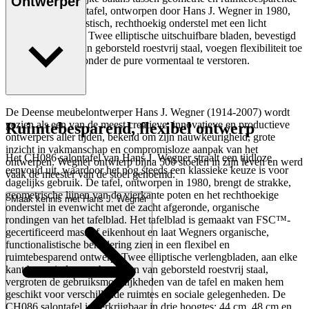
Ontwerper
functionaliteit. De tafel, ontworpen door Hans J. Wegner in 1980,
heeft een minimalistisch, rechthoekig onderstel met een licht
gebogen tafelblad. Twee elliptische uitschuifbare bladen, bevestigd
met scharnieren van geborsteld roestvrij staal, voegen flexibiliteit toe
aan het ontwerp zonder de pure vormentaal te verstoren.
Lees meer
De Deense meubelontwerper Hans J. Wegner (1914-2007) wordt
gezien als een van de meest creatieve, innovatieve en productieve
Ruimtebesparend, flexibel ontwerp
ontwerpers aller tijden, bekend om zijn nauwkeurigheid, grote
inzicht in vakmanschap en compromisloze aanpak van het
Het CH086 salontafel van Hans J. Wegner straalt een tijdloze
ontwerpen. Wegner ontwierp bijna 500 stoelen in zijn leven en werd
eenvoud uit, waardoor het nog steeds een klassieke keuze is voor
vaak de meester van de stoel genoemd.
dagelijks gebruik. De tafel, ontworpen in 1980, brengt de strakke,
geometrische lijnen van de vierkante poten en het rechthoekige
Maak kennis met Hans J. Wegner
onderstel in evenwicht met de zacht afgeronde, organische
rondingen van het tafelblad. Het tafelblad is gemaakt van FSC™-
gecertificeerd massief eikenhout en laat Wegners organische,
functionalistische benadering zien in een flexibel en
ruimtebesparend ontwerp. Twee elliptische verlengbladen, aan elke
kant bevestigd met scharnieren van geborsteld roestvrij staal,
vergroten de gebruiksmogelijkheden van de tafel en maken hem
geschikt voor verschillende ruimtes en sociale gelegenheden. De
CH086 salontafel is verkrijgbaar in drie hoogtes: 44 cm, 48 cm en