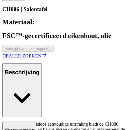
CH086 | Salontafel
Materiaal:
FSC™-gecertificeerd eikenhout, olie
Verkrijgbaar vanaf augustus
DEALER ZOEKEN
Beschrijving
Met zijn compromisloos eenvoudige uitstraling biedt de CH086
salontafel een eerlijke balans tussen geometrie en ruimtebesparende