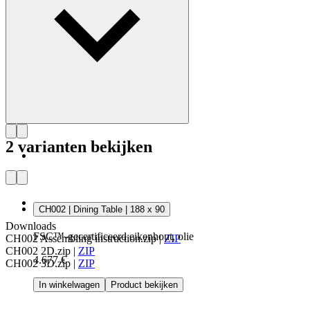
2 varianten bekijken
CH002 | Dining Table | 188 x 90
Downloads
FSC™-gecertificeerd eikenhout, olie
CH002 Assembling instruction.zip
|
ZIP
CH002 2D.zip
|
ZIP
4.677 €
CH002 3D.zip
|
ZIP
In winkelwagen
Product bekijken