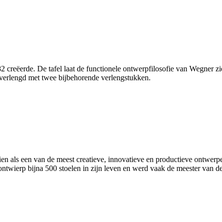
 creëerde. De tafel laat de functionele ontwerpfilosofie van Wegner zi
verlengd met twee bijbehorende verlengstukken.
ls een van de meest creatieve, innovatieve en productieve ontwerpers 
wierp bijna 500 stoelen in zijn leven en werd vaak de meester van d