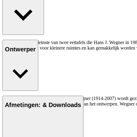
De CH002 is de kleinste van twee eettafels die Hans J. Wegner in 1982
CH002 is gemaakt voor kleinere ruimtes en kan gemakkelijk worden 
Ontwerper
De Deense meubelontwerper Hans J. Wegner (1914-2007) wordt gezien a
vakmanschap en compromisloze aanpak van het ontwerpen. Wegner ont
Afmetingen: & Downloads
Maak kennis met Hans J. Wegner