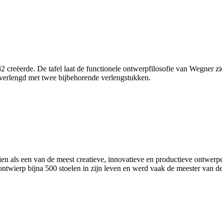
 creëerde. De tafel laat de functionele ontwerpfilosofie van Wegner zi
verlengd met twee bijbehorende verlengstukken.
ls een van de meest creatieve, innovatieve en productieve ontwerpers 
wierp bijna 500 stoelen in zijn leven en werd vaak de meester van d