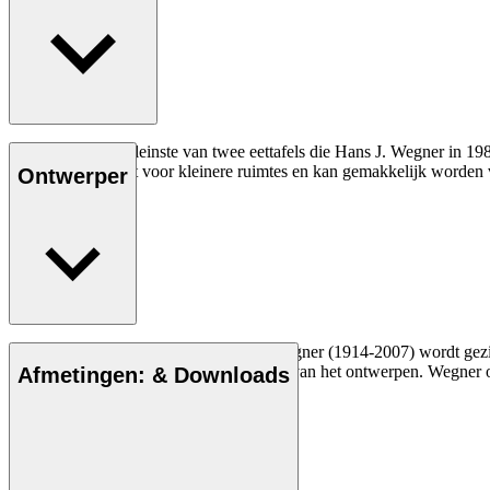
De CH002 is de kleinste van twee eettafels die Hans J. Wegner in 1982
CH002 is gemaakt voor kleinere ruimtes en kan gemakkelijk worden 
Ontwerper
De Deense meubelontwerper Hans J. Wegner (1914-2007) wordt gezien a
vakmanschap en compromisloze aanpak van het ontwerpen. Wegner ont
Afmetingen: & Downloads
Maak kennis met Hans J. Wegner