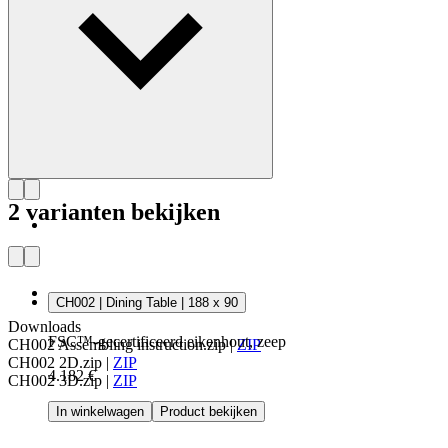
2 varianten bekijken
CH002 | Dining Table | 188 x 90
Downloads
FSC™-gecertificeerd eikenhout, zeep
CH002 Assembling instruction.zip
|
ZIP
CH002 2D.zip
|
ZIP
4.182 €
CH002 3D.zip
|
ZIP
In winkelwagen
Product bekijken