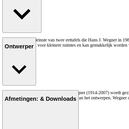
De CH002 is de kleinste van twee eettafels die Hans J. Wegner in 1982
CH002 is gemaakt voor kleinere ruimtes en kan gemakkelijk worden 
Ontwerper
De Deense meubelontwerper Hans J. Wegner (1914-2007) wordt gezien a
vakmanschap en compromisloze aanpak van het ontwerpen. Wegner ont
Afmetingen: & Downloads
Maak kennis met Hans J. Wegner