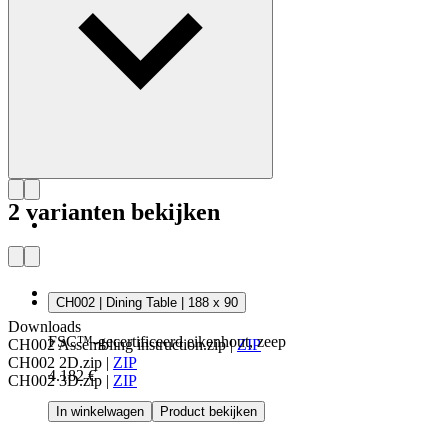
2 varianten bekijken
CH002 | Dining Table | 188 x 90
Downloads
FSC™-gecertificeerd eikenhout, zeep
CH002 Assembling instruction.zip
|
ZIP
CH002 2D.zip
|
ZIP
4.182 €
CH002 3D.zip
|
ZIP
In winkelwagen
Product bekijken