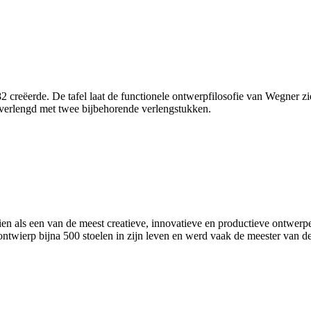
 creëerde. De tafel laat de functionele ontwerpfilosofie van Wegner zi
verlengd met twee bijbehorende verlengstukken.
ls een van de meest creatieve, innovatieve en productieve ontwerpers 
wierp bijna 500 stoelen in zijn leven en werd vaak de meester van d