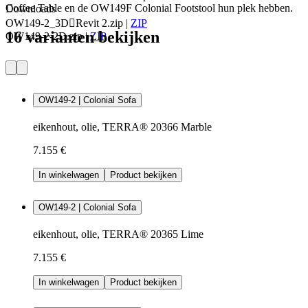
Coffee Table en de OW149F Colonial Footstool hun plek hebben.
Downloads
OW149-2_3DRevit 2.zip
|
ZIP
16 varianten bekijken
OW149-2-2D.zip
|
ZIP
OW149-2 | Colonial Sofa
eikenhout, olie, TERRA® 20366 Marble
7.155 €
In winkelwagen
Product bekijken
OW149-2 | Colonial Sofa
eikenhout, olie, TERRA® 20365 Lime
7.155 €
In winkelwagen
Product bekijken