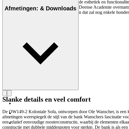
Ole Wanscher was van vitaal belang voor de esthetiek en functionalite
hij Klints professoraat aan de Koninklijke Deense Academie overnam.
Afmetingen: & Downloads
Wanscher stoel is elke dag een belevenis en dat zal nog enkele honder
Maak kennis met Ole Wanscher
Slanke details en veel comfort
De OW149-2 Koloniale Sofa, ontworpen door Ole Wanscher, is een ken
afmetingen weerspiegelt de stijl van de bank Wanschers fascinatie v
een relatief eenvoudige roosterconstructie, waarbij de elementen elka
constructie met dubbele middenpoten voor sterkte. De bank is als ee