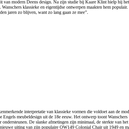
it van modern Deens design. Na zijn studie bij Kaare Klint hielp hij h
 Wanschers klassieke en eigentijdse ontwerpen maakten hem populair. I
den jaren zo blijven, want zo lang gaan ze mee”.
merkende interpretatie van klassieke vormen die voldoet aan de moder
oor Engels meubeldesign uit de 18e eeuw. Het ontwerp toont Wanschers 
ar ondersteunen. De slanke afmetingen zijn minimaal, de sterkte van he
n nieuwe uiting van zijn populaire OW149 Colonial Chair uit 1949 en 