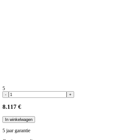
5
-
+
8.117 €
In winkelwagen
5 jaar garantie