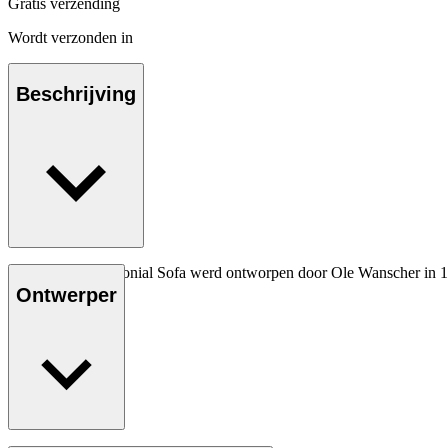
Gratis verzending
Wordt verzonden in
Beschrijving
De OW149-2 Colonial Sofa werd ontworpen door Ole Wanscher in 1964
lanceerden.
Ontwerper
Lees meer