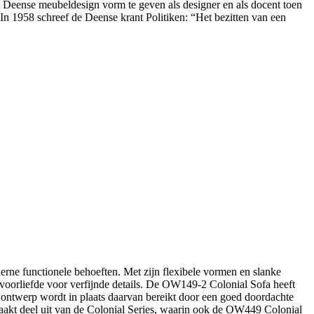
et Deense meubeldesign vorm te geven als designer en als docent toen
n 1958 schreef de Deense krant Politiken: “Het bezitten van een
ne functionele behoeften. Met zijn flexibele vormen en slanke
voorliefde voor verfijnde details. De OW149-2 Colonial Sofa heeft
t ontwerp wordt in plaats daarvan bereikt door een goed doordachte
maakt deel uit van de Colonial Series, waarin ook de OW449 Colonial