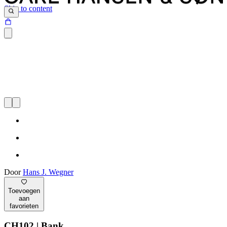
Skip to content
Door
Hans J. Wegner
Toevoegen
aan
favorieten
CH102 | Bank