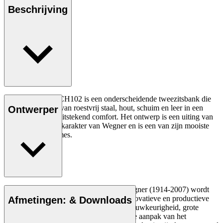
Beschrijving
Hans J. Wegners CH102 is een onderscheidende tweezitsbank die
een combinatie is van roestvrij staal, hout, schuim en leer in een
Ontwerper
ontwerp met een uitstekend comfort. Het ontwerp is een uiting van
het experimentele karakter van Wegner en is een van zijn mooiste
roestvrijstalen frames.
Lees meer
De Deense meubelontwerper Hans J. Wegner (1914-2007) wordt
gezien als een van de meest creatieve, innovatieve en productieve
Afmetingen: & Downloads
ontwerpers aller tijden, bekend om zijn nauwkeurigheid, grote
inzicht in vakmanschap en compromisloze aanpak van het