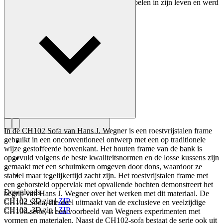
ontwerpen. Wegner ontwierp bijna 500 stoelen in zijn leven en werd
vaak de meester van de stoel genoemd.
Maak kennis met Hans J. Wegner
In de CH102 Sofa van Hans J. Wegner is een roestvrijstalen frame
gebruikt in een onconventioneel ontwerp met een op traditionele
wijze gestoffeerde bovenkant. Het houten frame van de bank is
opgevuld volgens de beste kwaliteitsnormen en de losse kussens zijn
gemaakt met een schuimkern omgeven door dons, waardoor ze
stabiel maar tegelijkertijd zacht zijn. Het roestvrijstalen frame met
een geborsteld oppervlak met opvallende bochten demonstreert het
Downloads
begrip van Hans J. Wegner over het werken met dit materiaal. De
CH102_2D.zip
|
ZIP
CH102 Soda, die deel uitmaakt van de exclusieve en veelzijdige
CH102_3D.zip
|
ZIP
CH100-serie, is een voorbeeld van Wegners experimenten met
vormen en materialen. Naast de CH102-sofa bestaat de serie ook uit