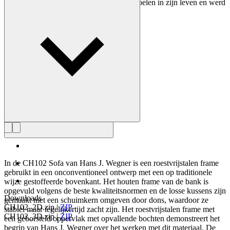
ontwerpen. Wegner ontwierp bijna 500 stoelen in zijn leven en werd
vaak de meester van de stoel genoemd.
Maak kennis met Hans J. Wegner
In de CH102 Sofa van Hans J. Wegner is een roestvrijstalen frame
gebruikt in een onconventioneel ontwerp met een op traditionele
wijze gestoffeerde bovenkant. Het houten frame van de bank is
opgevuld volgens de beste kwaliteitsnormen en de losse kussens zijn
Downloads
gemaakt met een schuimkern omgeven door dons, waardoor ze
CH102_2D.zip
|
ZIP
stabiel maar tegelijkertijd zacht zijn. Het roestvrijstalen frame met
CH102_3D.zip
|
ZIP
een geborsteld oppervlak met opvallende bochten demonstreert het
begrip van Hans J. Wegner over het werken met dit materiaal. De