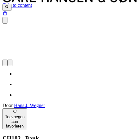
Skip to content
Door
Hans J. Wegner
Toevoegen
aan
favorieten
CH102 | Bank