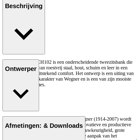
Beschrijving
Hans J. Wegners CH102 is een onderscheidende tweezitsbank die
een combinatie is van roestvrij staal, hout, schuim en leer in een
Ontwerper
ontwerp met een uitstekend comfort. Het ontwerp is een uiting van
het experimentele karakter van Wegner en is een van zijn mooiste
roestvrijstalen frames.
Lees meer
De Deense meubelontwerper Hans J. Wegner (1914-2007) wordt
gezien als een van de meest creatieve, innovatieve en productieve
Afmetingen: & Downloads
ontwerpers aller tijden, bekend om zijn nauwkeurigheid, grote
inzicht in vakmanschap en compromisloze aanpak van het