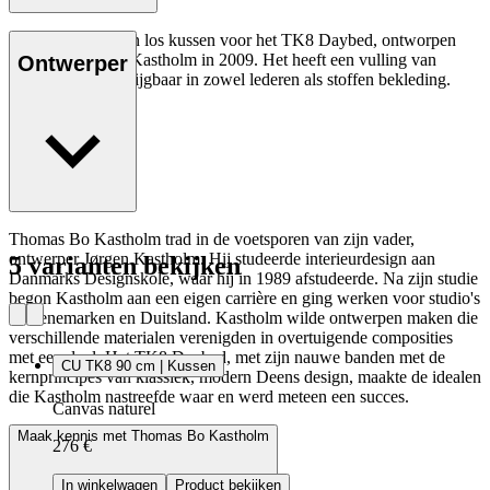
De CU TK8 is een los kussen voor het TK8 Daybed, ontworpen
door Thomas Bo Kastholm in 2009. Het heeft een vulling van
Ontwerper
schuim en is verkrijgbaar in zowel lederen als stoffen bekleding.
Thomas Bo Kastholm trad in de voetsporen van zijn vader,
ontwerper Jørgen Kastholm. Hij studeerde interieurdesign aan
5 varianten bekijken
Danmarks Designskole, waar hij in 1989 afstudeerde. Na zijn studie
begon Kastholm aan een eigen carrière en ging werken voor studio's
in Denemarken en Duitsland. Kastholm wilde ontwerpen maken die
verschillende materialen verenigden in overtuigende composities
met een doel. Het TK8 Daybed, met zijn nauwe banden met de
CU TK8 90 cm | Kussen
kernprincipes van klassiek, modern Deens design, maakte de idealen
die Kastholm nastreefde waar en werd meteen een succes.
Canvas naturel
Maak kennis met Thomas Bo Kastholm
276 €
In winkelwagen
Product bekijken