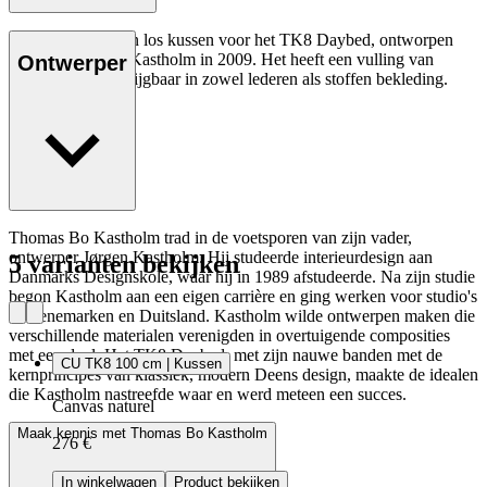
De CU TK8 is een los kussen voor het TK8 Daybed, ontworpen
door Thomas Bo Kastholm in 2009. Het heeft een vulling van
Ontwerper
schuim en is verkrijgbaar in zowel lederen als stoffen bekleding.
Thomas Bo Kastholm trad in de voetsporen van zijn vader,
ontwerper Jørgen Kastholm. Hij studeerde interieurdesign aan
5 varianten bekijken
Danmarks Designskole, waar hij in 1989 afstudeerde. Na zijn studie
begon Kastholm aan een eigen carrière en ging werken voor studio's
in Denemarken en Duitsland. Kastholm wilde ontwerpen maken die
verschillende materialen verenigden in overtuigende composities
met een doel. Het TK8 Daybed, met zijn nauwe banden met de
CU TK8 100 cm | Kussen
kernprincipes van klassiek, modern Deens design, maakte de idealen
die Kastholm nastreefde waar en werd meteen een succes.
Canvas naturel
Maak kennis met Thomas Bo Kastholm
276 €
In winkelwagen
Product bekijken