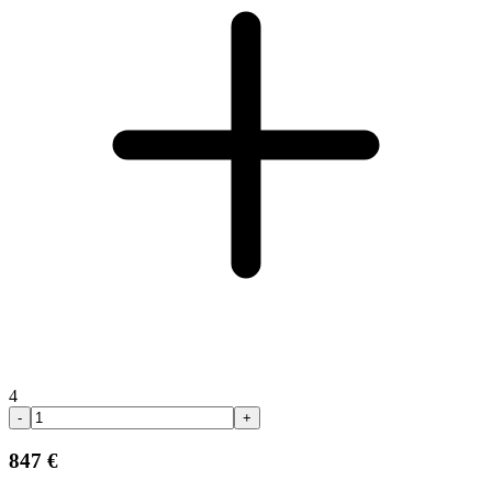
4
-
+
847 €