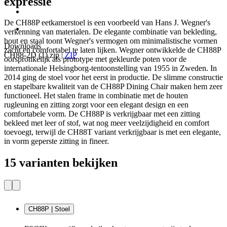
expressie
De CH88P eetkamerstoel is een voorbeeld van Hans J. Wegner's
verkenning van materialen. De elegante combinatie van bekleding,
hout en staal toont Wegner's vermogen om minimalistische vormen
Downloads
zacht en comfortabel te laten lijken. Wegner ontwikkelde de CH88P
CH88-2D (1).zip
|
ZIP
oorspronkelijk als prototype met gekleurde poten voor de
internationale Helsingborg-tentoonstelling van 1955 in Zweden. In
2014 ging de stoel voor het eerst in productie. De slimme constructie
en stapelbare kwaliteit van de CH88P Dining Chair maken hem zeer
functioneel. Het stalen frame in combinatie met de houten
rugleuning en zitting zorgt voor een elegant design en een
comfortabele vorm. De CH88P is verkrijgbaar met een zitting
bekleed met leer of stof, wat nog meer veelzijdigheid en comfort
toevoegt, terwijl de CH88T variant verkrijgbaar is met een elegante,
in vorm geperste zitting in fineer.
15 varianten bekijken
CH88P | Stoel