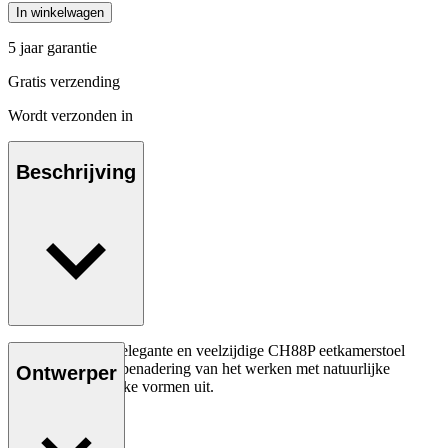
In winkelwagen
5 jaar garantie
Gratis verzending
Wordt verzonden in
Beschrijving
Hans J. Wegner's elegante en veelzijdige CH88P eetkamerstoel
drukt zijn speelse benadering van het werken met natuurlijke
Ontwerper
materialen en unieke vormen uit.
Lees meer