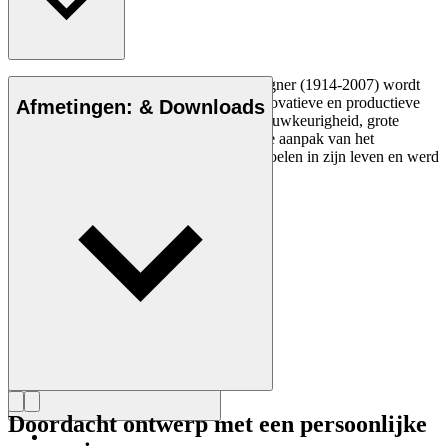
De Deense meubelontwerper Hans J. Wegner (1914-2007) wordt
gezien als een van de meest creatieve, innovatieve en productieve
Afmetingen: & Downloads
ontwerpers aller tijden, bekend om zijn nauwkeurigheid, grote
inzicht in vakmanschap en compromisloze aanpak van het
ontwerpen. Wegner ontwierp bijna 500 stoelen in zijn leven en werd
vaak de meester van de stoel genoemd.
Maak kennis met Hans J. Wegner
Doordacht ontwerp met een persoonlijke