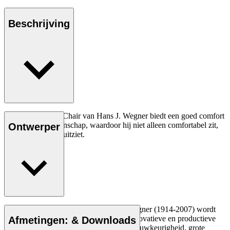
Beschrijving
De CH37 Dining Chair van Hans J. Wegner biedt een goed comfort
en degelijk vakmanschap, waardoor hij niet alleen comfortabel zit,
Ontwerper
maar er ook mooi uitziet.
Lees meer
De Deense meubelontwerper Hans J. Wegner (1914-2007) wordt
gezien als een van de meest creatieve, innovatieve en productieve
Afmetingen: & Downloads
ontwerpers aller tijden, bekend om zijn nauwkeurigheid, grote