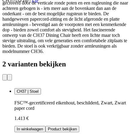
CH37-2D.zip
|
ZIP
gecreëerd door de verticale ronde poten en een rugleuning die naar
achteren gebogen is - iets meer aan de bovenkant dan aan de
onderkant - om de best mogelijke rugsteun te bieden. De
handgeweven papercord-zitting en de licht afgeronde en platte
armleuningen - bevestigd aan de voorpoten met een kenmerkende
dop - bieden zowel comfort als stevigheid. Het fascinerende
ontwerp van de CH37 Dining Chair heeft een lichte maar toch
stevige uitstraling, om vele generaties een comfortabele zitplaats te
bieden. De stoel is ook verkrijgbaar zonder armleuningen als
modelnummer CH36.
2 varianten bekijken
CH37 | Stoel
FSC™-gecertificeerd eikenhout, beschilderd, Zwart, Zwart
paper cord
1.413 €
In winkelwagen
Product bekijken