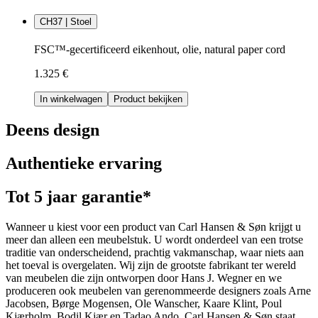
CH37 | Stoel
FSC™-gecertificeerd eikenhout, olie, natural paper cord
1.325 €
In winkelwagen
Product bekijken
Deens design
Authentieke ervaring
Tot 5 jaar garantie*
Wanneer u kiest voor een product van Carl Hansen & Søn krijgt u
meer dan alleen een meubelstuk. U wordt onderdeel van een trotse
traditie van onderscheidend, prachtig vakmanschap, waar niets aan
het toeval is overgelaten. Wij zijn de grootste fabrikant ter wereld
van meubelen die zijn ontworpen door Hans J. Wegner en we
produceren ook meubelen van gerenommeerde designers zoals Arne
Jacobsen, Børge Mogensen, Ole Wanscher, Kaare Klint, Poul
Kjærholm, Bodil Kjær en Tadao Ando. Carl Hansen & Søn staat