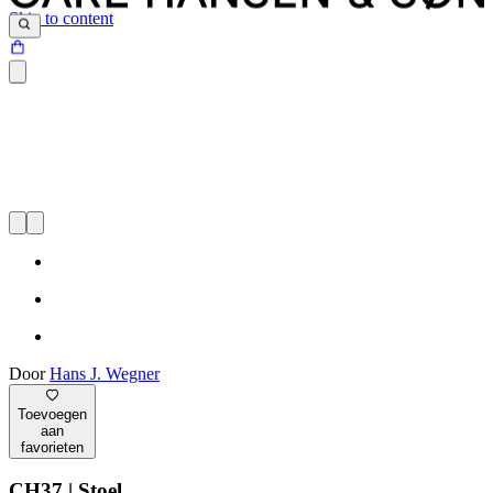
Skip to content
Door
Hans J. Wegner
Toevoegen
aan
favorieten
CH37 | Stoel