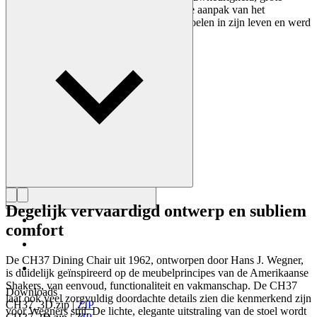
inzicht in vakmanschap en compromisloze aanpak van het
ontwerpen. Wegner ontwierp bijna 500 stoelen in zijn leven en werd
vaak de meester van de stoel genoemd.
Maak kennis met Hans J. Wegner
Degelijk vervaardigd ontwerp en subliem
comfort
De CH37 Dining Chair uit 1962, ontworpen door Hans J. Wegner,
is duidelijk geïnspireerd op de meubelprincipes van de Amerikaanse
Shakers, van eenvoud, functionaliteit en vakmanschap. De CH37
Downloads
laat ook veel zorgvuldig doordachte details zien die kenmerkend zijn
CH37_3D.zip
|
ZIP
voor Wegners stijl. De lichte, elegante uitstraling van de stoel wordt