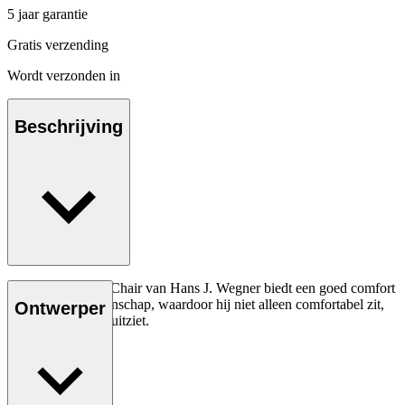
5 jaar garantie
Gratis verzending
Wordt verzonden in
Beschrijving
De CH37 Dining Chair van Hans J. Wegner biedt een goed comfort
en degelijk vakmanschap, waardoor hij niet alleen comfortabel zit,
Ontwerper
maar er ook mooi uitziet.
Lees meer