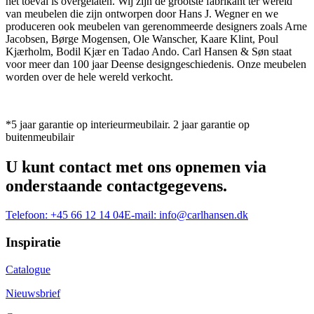
het toeval is overgelaten. Wij zijn de grootste fabrikant ter wereld
van meubelen die zijn ontworpen door Hans J. Wegner en we
produceren ook meubelen van gerenommeerde designers zoals Arne
Jacobsen, Børge Mogensen, Ole Wanscher, Kaare Klint, Poul
Kjærholm, Bodil Kjær en Tadao Ando. Carl Hansen & Søn staat
voor meer dan 100 jaar Deense designgeschiedenis. Onze meubelen
worden over de hele wereld verkocht.
*5 jaar garantie op interieurmeubilair. 2 jaar garantie op
buitenmeubilair
U kunt contact met ons opnemen via
onderstaande contactgegevens.
Telefoon:
+45 66 12 14 04
E-mail:
info@carlhansen.dk
Inspiratie
Catalogue
Nieuwsbrief