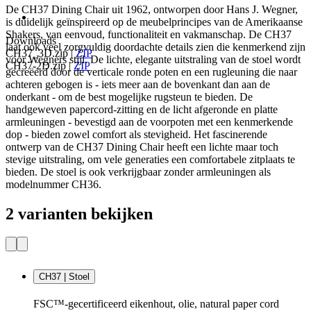
De CH37 Dining Chair uit 1962, ontworpen door Hans J. Wegner,
is duidelijk geïnspireerd op de meubelprincipes van de Amerikaanse
Shakers, van eenvoud, functionaliteit en vakmanschap. De CH37
Downloads
laat ook veel zorgvuldig doordachte details zien die kenmerkend zijn
CH37_3D.zip
|
ZIP
voor Wegners stijl. De lichte, elegante uitstraling van de stoel wordt
CH37-2D.zip
|
ZIP
gecreëerd door de verticale ronde poten en een rugleuning die naar
achteren gebogen is - iets meer aan de bovenkant dan aan de
onderkant - om de best mogelijke rugsteun te bieden. De
handgeweven papercord-zitting en de licht afgeronde en platte
armleuningen - bevestigd aan de voorpoten met een kenmerkende
dop - bieden zowel comfort als stevigheid. Het fascinerende
ontwerp van de CH37 Dining Chair heeft een lichte maar toch
stevige uitstraling, om vele generaties een comfortabele zitplaats te
bieden. De stoel is ook verkrijgbaar zonder armleuningen als
modelnummer CH36.
2 varianten bekijken
CH37 | Stoel
FSC™-gecertificeerd eikenhout, olie, natural paper cord