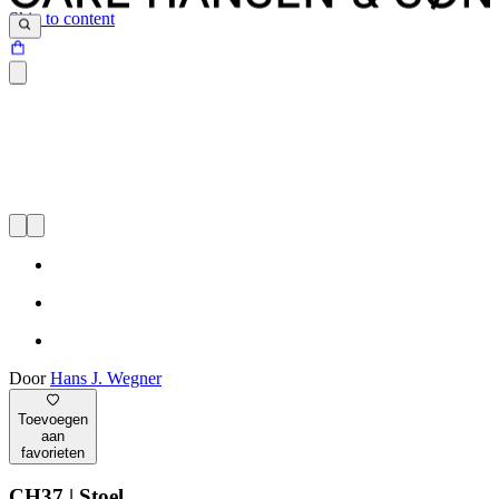
Skip to content
Door
Hans J. Wegner
Toevoegen
aan
favorieten
CH37 | Stoel