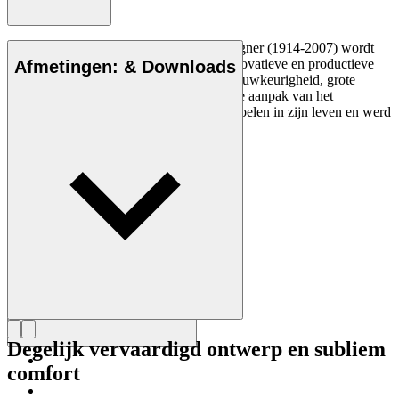
De Deense meubelontwerper Hans J. Wegner (1914-2007) wordt
gezien als een van de meest creatieve, innovatieve en productieve
Afmetingen: & Downloads
ontwerpers aller tijden, bekend om zijn nauwkeurigheid, grote
inzicht in vakmanschap en compromisloze aanpak van het
ontwerpen. Wegner ontwierp bijna 500 stoelen in zijn leven en werd
vaak de meester van de stoel genoemd.
Maak kennis met Hans J. Wegner
Degelijk vervaardigd ontwerp en subliem
comfort