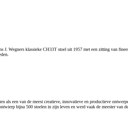
 Wegners klassieke CH33T stoel uit 1957 met een zitting van fineer. 
eden.
ls een van de meest creatieve, innovatieve en productieve ontwerpers 
wierp bijna 500 stoelen in zijn leven en werd vaak de meester van d