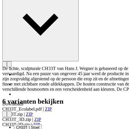
De lichte, sculpturale CH33T van Hans J. Wegner is gebaseerd op de 
vervaardigd. Na een pauze van ongeveer 45 jaar werd de productie in
zijn zorgvuldig afgestemd op de persoon die erop zit en de afmetinge
fineer met zichtbare ronde afdekkappen. De houten constructie van de 
verschillende houtsoorten en een verscheidenheid aan kleuren. De CP33P
6 varianten bekijken
Downloads
CH33T_Ecolabel.pdf
|
ZIP
CH33T.zip
|
ZIP
CH33T_3D.zip
|
ZIP
CH33T-2D.zip
|
ZIP
CH33T | Stoel