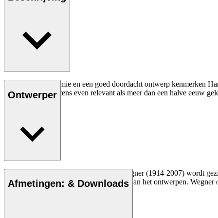
Een goede ergonomie en een goed doordacht ontwerp kenmerken Hans J.
vandaag nog minstens even relevant als meer dan een halve eeuw gel
Ontwerper
Lees meer
De Deense meubelontwerper Hans J. Wegner (1914-2007) wordt gezien a
vakmanschap en compromisloze aanpak van het ontwerpen. Wegner ont
Afmetingen: & Downloads
Maak kennis met Hans J. Wegner