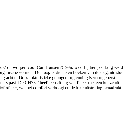
1957 ontworpen voor Carl Hansen & Søn, waar hij tien jaar lang werd
organische vormen. De hoogte, diepte en hoeken van de elegante stoel
ig achtte. De karakteristieke gebogen rugleuning is vormgeperst
ieurs past. De CH33T heeft een zitting van fineer met een keuze uit
f of leer, wat het comfort verhoogt en de luxe uitstraling benadrukt.