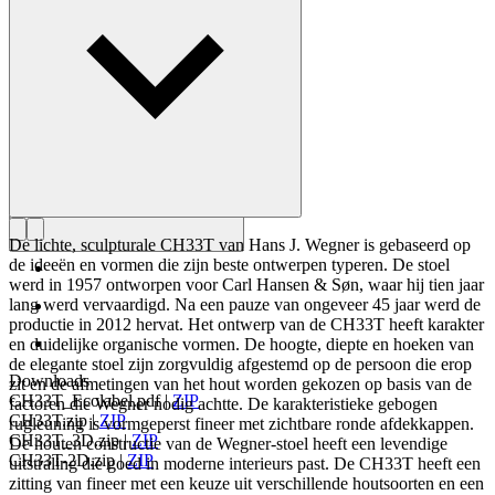
Maak kennis met Hans J. Wegner
De lichte, sculpturale CH33T van Hans J. Wegner is gebaseerd op
de ideeën en vormen die zijn beste ontwerpen typeren. De stoel
werd in 1957 ontworpen voor Carl Hansen & Søn, waar hij tien jaar
lang werd vervaardigd. Na een pauze van ongeveer 45 jaar werd de
productie in 2012 hervat. Het ontwerp van de CH33T heeft karakter
en duidelijke organische vormen. De hoogte, diepte en hoeken van
de elegante stoel zijn zorgvuldig afgestemd op de persoon die erop
Downloads
zit en de afmetingen van het hout worden gekozen op basis van de
CH33T_Ecolabel.pdf
|
ZIP
factoren die Wegner nodig achtte. De karakteristieke gebogen
CH33T.zip
|
ZIP
rugleuning is vormgeperst fineer met zichtbare ronde afdekkappen.
CH33T_3D.zip
|
ZIP
De houten constructie van de Wegner-stoel heeft een levendige
CH33T-2D.zip
|
ZIP
uitstraling die goed in moderne interieurs past. De CH33T heeft een
zitting van fineer met een keuze uit verschillende houtsoorten en een