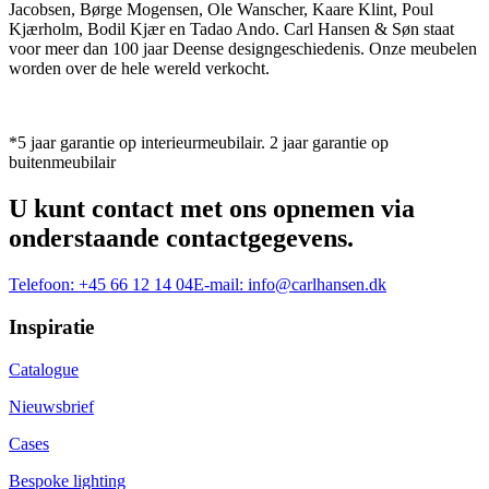
Jacobsen, Børge Mogensen, Ole Wanscher, Kaare Klint, Poul
Kjærholm, Bodil Kjær en Tadao Ando. Carl Hansen & Søn staat
voor meer dan 100 jaar Deense designgeschiedenis. Onze meubelen
worden over de hele wereld verkocht.
*5 jaar garantie op interieurmeubilair. 2 jaar garantie op
buitenmeubilair
U kunt contact met ons opnemen via
onderstaande contactgegevens.
Telefoon:
+45 66 12 14 04
E-mail:
info@carlhansen.dk
Inspiratie
Catalogue
Nieuwsbrief
Cases
Bespoke lighting