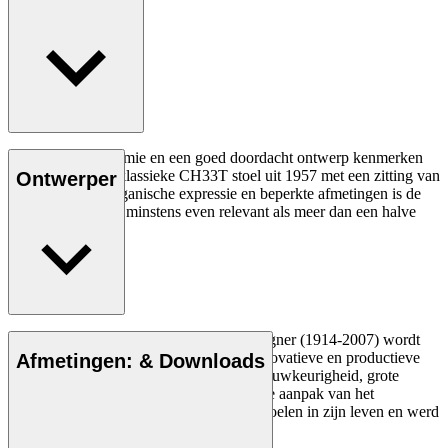
Een goede ergonomie en een goed doordacht ontwerp kenmerken
Hans J. Wegners klassieke CH33T stoel uit 1957 met een zitting van
Ontwerper
fineer. Met zijn organische expressie en beperkte afmetingen is de
stoel vandaag nog minstens even relevant als meer dan een halve
eeuw geleden.
Lees meer
De Deense meubelontwerper Hans J. Wegner (1914-2007) wordt
gezien als een van de meest creatieve, innovatieve en productieve
Afmetingen: & Downloads
ontwerpers aller tijden, bekend om zijn nauwkeurigheid, grote
inzicht in vakmanschap en compromisloze aanpak van het
ontwerpen. Wegner ontwierp bijna 500 stoelen in zijn leven en werd
vaak de meester van de stoel genoemd.