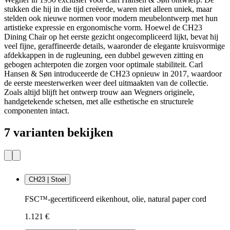
stukken die hij in die tijd creëerde, waren niet alleen uniek, maar
stelden ook nieuwe normen voor modern meubelontwerp met hun
artistieke expressie en ergonomische vorm. Hoewel de CH23
Dining Chair op het eerste gezicht ongecompliceerd lijkt, bevat hij
veel fijne, geraffineerde details, waaronder de elegante kruisvormige
afdekkappen in de rugleuning, een dubbel geweven zitting en
gebogen achterpoten die zorgen voor optimale stabiliteit. Carl
Hansen & Søn introduceerde de CH23 opnieuw in 2017, waardoor
de eerste meesterwerken weer deel uitmaakten van de collectie.
Zoals altijd blijft het ontwerp trouw aan Wegners originele,
handgetekende schetsen, met alle esthetische en structurele
componenten intact.
7 varianten bekijken
CH23 | Stoel
FSC™-gecertificeerd eikenhout, olie, natural paper cord
1.121 €