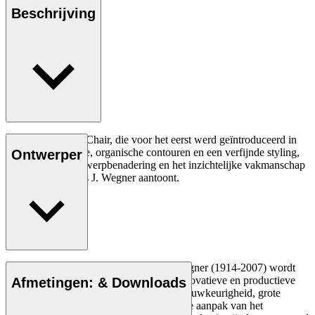
Beschrijving
De CH23 Dining Chair, die voor het eerst werd geïntroduceerd in
1950, heeft strakke, organische contouren en een verfijnde styling,
Ontwerper
wat de unieke ontwerpbenadering en het inzichtelijke vakmanschap
van de jonge Hans J. Wegner aantoont.
Lees meer
De Deense meubelontwerper Hans J. Wegner (1914-2007) wordt
gezien als een van de meest creatieve, innovatieve en productieve
Afmetingen: & Downloads
ontwerpers aller tijden, bekend om zijn nauwkeurigheid, grote
inzicht in vakmanschap en compromisloze aanpak van het