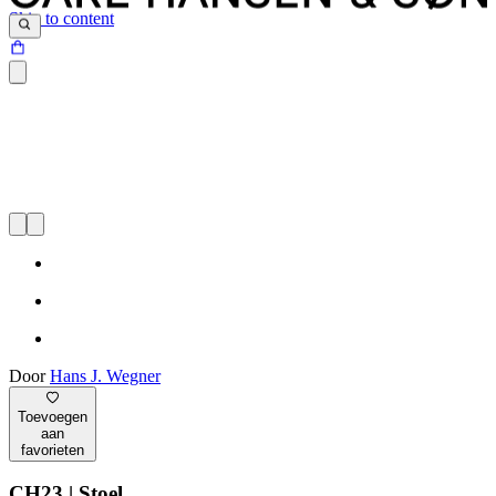
Skip to content
Door
Hans J. Wegner
Toevoegen
aan
favorieten
CH23 | Stoel