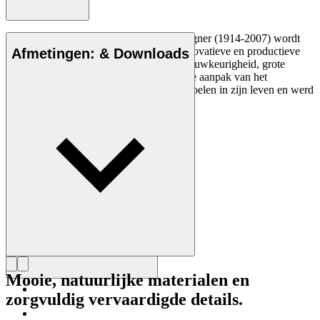
De Deense meubelontwerper Hans J. Wegner (1914-2007) wordt
gezien als een van de meest creatieve, innovatieve en productieve
Afmetingen: & Downloads
ontwerpers aller tijden, bekend om zijn nauwkeurigheid, grote
inzicht in vakmanschap en compromisloze aanpak van het
ontwerpen. Wegner ontwierp bijna 500 stoelen in zijn leven en werd
vaak de meester van de stoel genoemd.
Maak kennis met Hans J. Wegner
Mooie, natuurlijke materialen en
zorgvuldig vervaardigde details.