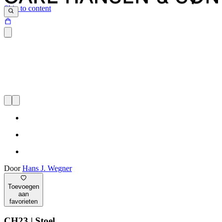
Skip to content
Door
Hans J. Wegner
Toevoegen
aan
favorieten
CH23 | Stoel