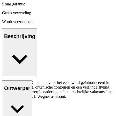
5 jaar garantie
Gratis verzending
Wordt verzonden in
Beschrijving
De CH23 Dining Chair, die voor het eerst werd geïntroduceerd in
1950, heeft strakke, organische contouren en een verfijnde styling,
Ontwerper
wat de unieke ontwerpbenadering en het inzichtelijke vakmanschap
van de jonge Hans J. Wegner aantoont.
Lees meer