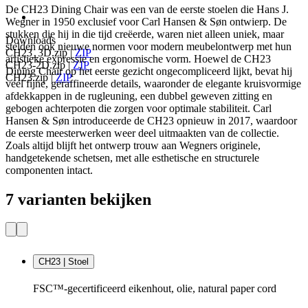
De CH23 Dining Chair was een van de eerste stoelen die Hans J.
Wegner in 1950 exclusief voor Carl Hansen & Søn ontwierp. De
stukken die hij in die tijd creëerde, waren niet alleen uniek, maar
Downloads
stelden ook nieuwe normen voor modern meubelontwerp met hun
CH23_3D.zip
|
ZIP
artistieke expressie en ergonomische vorm. Hoewel de CH23
CH23-2D.zip
|
ZIP
Dining Chair op het eerste gezicht ongecompliceerd lijkt, bevat hij
CH23.zip
|
ZIP
veel fijne, geraffineerde details, waaronder de elegante kruisvormige
afdekkappen in de rugleuning, een dubbel geweven zitting en
gebogen achterpoten die zorgen voor optimale stabiliteit. Carl
Hansen & Søn introduceerde de CH23 opnieuw in 2017, waardoor
de eerste meesterwerken weer deel uitmaakten van de collectie.
Zoals altijd blijft het ontwerp trouw aan Wegners originele,
handgetekende schetsen, met alle esthetische en structurele
componenten intact.
7 varianten bekijken
CH23 | Stoel
FSC™-gecertificeerd eikenhout, olie, natural paper cord