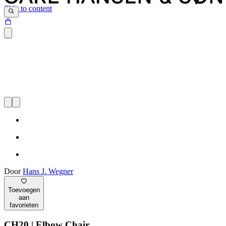
Skip to content
Door
Hans J. Wegner
Toevoegen
aan
favorieten
CH20 | Elbow Chair