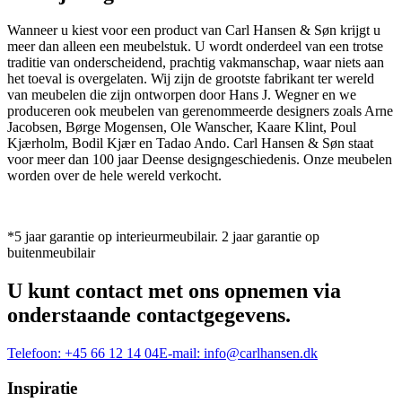
Wanneer u kiest voor een product van Carl Hansen & Søn krijgt u
meer dan alleen een meubelstuk. U wordt onderdeel van een trotse
traditie van onderscheidend, prachtig vakmanschap, waar niets aan
het toeval is overgelaten. Wij zijn de grootste fabrikant ter wereld
van meubelen die zijn ontworpen door Hans J. Wegner en we
produceren ook meubelen van gerenommeerde designers zoals Arne
Jacobsen, Børge Mogensen, Ole Wanscher, Kaare Klint, Poul
Kjærholm, Bodil Kjær en Tadao Ando. Carl Hansen & Søn staat
voor meer dan 100 jaar Deense designgeschiedenis. Onze meubelen
worden over de hele wereld verkocht.
*5 jaar garantie op interieurmeubilair. 2 jaar garantie op
buitenmeubilair
U kunt contact met ons opnemen via
onderstaande contactgegevens.
Telefoon:
+45 66 12 14 04
E-mail:
info@carlhansen.dk
Inspiratie