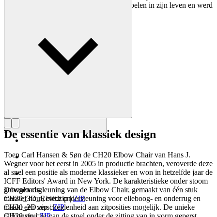
ontwerpen. Wegner ontwierp bijna 500 stoelen in zijn leven en werd
vaak de meester van de stoel genoemd.
Maak kennis met Hans J. Wegner
De essentie van klassiek design
Toen Carl Hansen & Søn de CH20 Elbow Chair van Hans J.
Wegner voor het eerst in 2005 in productie brachten, veroverde deze
al snel een positie als moderne klassieker en won in hetzelfde jaar de
ICFF Editors' Award in New York. De karakteristieke onder stoom
gebogen rugleuning van de Elbow Chair, gemaakt van één stuk
Downloads
massief hout, biedt ondersteuning voor elleboog- en onderrug en
CH20_3D_Revit.zip
|
ZIP
maakt een verscheidenheid aan zitposities mogelijk. De unieke
CH20_2D.zip
|
ZIP
railconstructie van de stoel onder de zitting van in vorm geperst
CH20.zip
|
ZIP