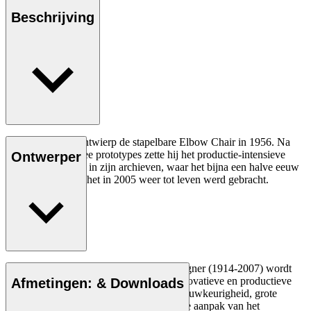
Beschrijving
Hans J. Wegner ontwierp de stapelbare Elbow Chair in 1956. Na
het maken van twee prototypes zette hij het productie-intensieve
Ontwerper
stoelontwerp opzij in zijn archieven, waar het bijna een halve eeuw
bleef liggen totdat het in 2005 weer tot leven werd gebracht.
Lees meer
De Deense meubelontwerper Hans J. Wegner (1914-2007) wordt
gezien als een van de meest creatieve, innovatieve en productieve
Afmetingen: & Downloads
ontwerpers aller tijden, bekend om zijn nauwkeurigheid, grote
inzicht in vakmanschap en compromisloze aanpak van het