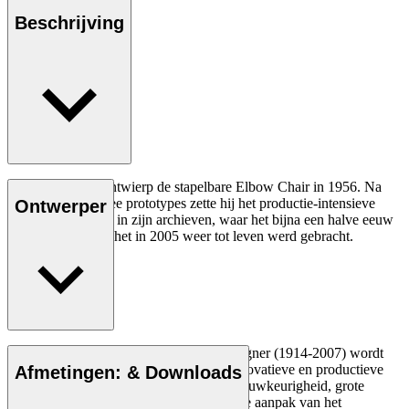
Beschrijving
Hans J. Wegner ontwierp de stapelbare Elbow Chair in 1956. Na
het maken van twee prototypes zette hij het productie-intensieve
Ontwerper
stoelontwerp opzij in zijn archieven, waar het bijna een halve eeuw
bleef liggen totdat het in 2005 weer tot leven werd gebracht.
Lees meer
De Deense meubelontwerper Hans J. Wegner (1914-2007) wordt
gezien als een van de meest creatieve, innovatieve en productieve
Afmetingen: & Downloads
ontwerpers aller tijden, bekend om zijn nauwkeurigheid, grote
inzicht in vakmanschap en compromisloze aanpak van het