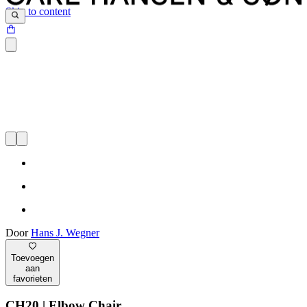
Skip to content
Door
Hans J. Wegner
Toevoegen
aan
favorieten
CH20 | Elbow Chair