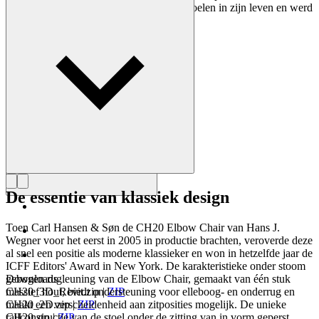
ontwerpen. Wegner ontwierp bijna 500 stoelen in zijn leven en werd
vaak de meester van de stoel genoemd.
Maak kennis met Hans J. Wegner
De essentie van klassiek design
Toen Carl Hansen & Søn de CH20 Elbow Chair van Hans J.
Wegner voor het eerst in 2005 in productie brachten, veroverde deze
al snel een positie als moderne klassieker en won in hetzelfde jaar de
ICFF Editors' Award in New York. De karakteristieke onder stoom
gebogen rugleuning van de Elbow Chair, gemaakt van één stuk
Downloads
massief hout, biedt ondersteuning voor elleboog- en onderrug en
CH20_3D_Revit.zip
|
ZIP
maakt een verscheidenheid aan zitposities mogelijk. De unieke
CH20_2D.zip
|
ZIP
railconstructie van de stoel onder de zitting van in vorm geperst
CH20.zip
|
ZIP