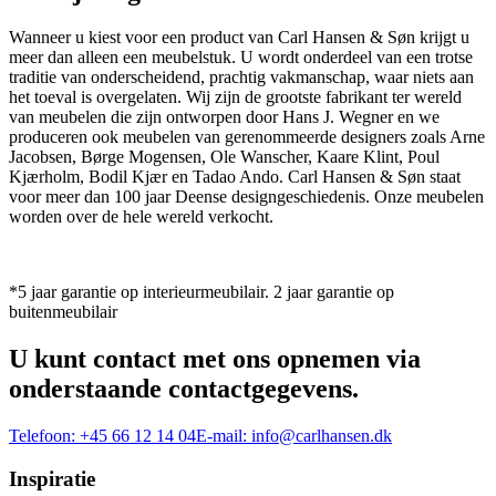
Wanneer u kiest voor een product van Carl Hansen & Søn krijgt u
meer dan alleen een meubelstuk. U wordt onderdeel van een trotse
traditie van onderscheidend, prachtig vakmanschap, waar niets aan
het toeval is overgelaten. Wij zijn de grootste fabrikant ter wereld
van meubelen die zijn ontworpen door Hans J. Wegner en we
produceren ook meubelen van gerenommeerde designers zoals Arne
Jacobsen, Børge Mogensen, Ole Wanscher, Kaare Klint, Poul
Kjærholm, Bodil Kjær en Tadao Ando. Carl Hansen & Søn staat
voor meer dan 100 jaar Deense designgeschiedenis. Onze meubelen
worden over de hele wereld verkocht.
*5 jaar garantie op interieurmeubilair. 2 jaar garantie op
buitenmeubilair
U kunt contact met ons opnemen via
onderstaande contactgegevens.
Telefoon:
+45 66 12 14 04
E-mail:
info@carlhansen.dk
Inspiratie