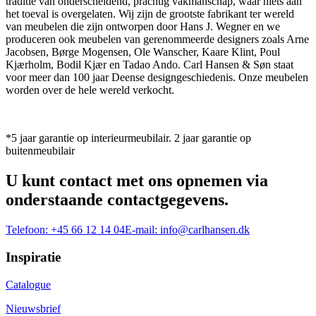
traditie van onderscheidend, prachtig vakmanschap, waar niets aan
het toeval is overgelaten. Wij zijn de grootste fabrikant ter wereld
van meubelen die zijn ontworpen door Hans J. Wegner en we
produceren ook meubelen van gerenommeerde designers zoals Arne
Jacobsen, Børge Mogensen, Ole Wanscher, Kaare Klint, Poul
Kjærholm, Bodil Kjær en Tadao Ando. Carl Hansen & Søn staat
voor meer dan 100 jaar Deense designgeschiedenis. Onze meubelen
worden over de hele wereld verkocht.
*5 jaar garantie op interieurmeubilair. 2 jaar garantie op
buitenmeubilair
U kunt contact met ons opnemen via
onderstaande contactgegevens.
Telefoon:
+45 66 12 14 04
E-mail:
info@carlhansen.dk
Inspiratie
Catalogue
Nieuwsbrief