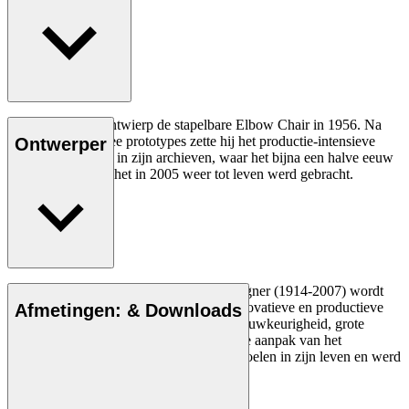
Hans J. Wegner ontwierp de stapelbare Elbow Chair in 1956. Na
het maken van twee prototypes zette hij het productie-intensieve
Ontwerper
stoelontwerp opzij in zijn archieven, waar het bijna een halve eeuw
bleef liggen totdat het in 2005 weer tot leven werd gebracht.
Lees meer
De Deense meubelontwerper Hans J. Wegner (1914-2007) wordt
gezien als een van de meest creatieve, innovatieve en productieve
Afmetingen: & Downloads
ontwerpers aller tijden, bekend om zijn nauwkeurigheid, grote
inzicht in vakmanschap en compromisloze aanpak van het
ontwerpen. Wegner ontwierp bijna 500 stoelen in zijn leven en werd
vaak de meester van de stoel genoemd.
Maak kennis met Hans J. Wegner