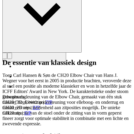
De essentie van klassiek design
Toen Carl Hansen & Søn de CH20 Elbow Chair van Hans J.
Wegner voor het eerst in 2005 in productie brachten, veroverde deze
al snel een positie als moderne klassieker en won in hetzelfde jaar de
ICFF Editors' Award in New York. De karakteristieke onder stoom
gebogen rugleuning van de Elbow Chair, gemaakt van één stuk
Downloads
massief hout, biedt ondersteuning voor elleboog- en onderrug en
CH20_3D_Revit.zip
|
ZIP
maakt een verscheidenheid aan zitposities mogelijk. De unieke
CH20_2D.zip
|
ZIP
railconstructie van de stoel onder de zitting van in vorm geperst
CH20.zip
|
ZIP
fineer zorgt voor optimale stabiliteit in combinatie met een lichte en
zwevende expressie.