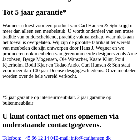
Tot 5 jaar garantie*
Wanneer u kiest voor een product van Carl Hansen & Søn krijgt u
meer dan alleen een meubelstuk. U wordt onderdeel van een trotse
traditie van onderscheidend, prachtig vakmanschap, waar niets aan
het toeval is overgelaten. Wij zijn de grootste fabrikant ter wereld
van meubelen die zijn ontworpen door Hans J. Wegner en we
produceren ook meubelen van gerenommeerde designers zoals Arne
Jacobsen, Børge Mogensen, Ole Wanscher, Kaare Klint, Poul
Kjærholm, Bodil Kjær en Tadao Ando. Carl Hansen & Søn staat
voor meer dan 100 jaar Deense designgeschiedenis. Onze meubelen
worden over de hele wereld verkocht.
*5 jaar garantie op interieurmeubilair. 2 jaar garantie op
buitenmeubilair
U kunt contact met ons opnemen via
onderstaande contactgegevens.
Telefoon:
+45 66 12 14 04
E-mail:
info@carlhansen.dk