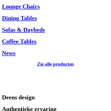
Tel.: +45 66 12 14 04
Lounge Chairs
info@carlhansen.dk
Dining Tables
Sofas & Daybeds
Coffee Tables
News
Zie alle producten
Deens design
Authentieke ervaring