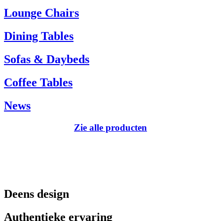
Tel.: +45 66 12 14 04
Lounge Chairs
info@carlhansen.dk
Dining Tables
Sofas & Daybeds
Coffee Tables
News
Zie alle producten
Deens design
Authentieke ervaring