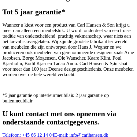
Tot 5 jaar garantie*
Wanneer u kiest voor een product van Carl Hansen & Søn krijgt u
meer dan alleen een meubelstuk. U wordt onderdeel van een trotse
traditie van onderscheidend, prachtig vakmanschap, waar niets aan
het toeval is overgelaten. Wij zijn de grootste fabrikant ter wereld
van meubelen die zijn ontworpen door Hans J. Wegner en we
produceren ook meubelen van gerenommeerde designers zoals Arne
Jacobsen, Børge Mogensen, Ole Wanscher, Kaare Klint, Poul
Kjærholm, Bodil Kjær en Tadao Ando. Carl Hansen & Søn staat
voor meer dan 100 jaar Deense designgeschiedenis. Onze meubelen
worden over de hele wereld verkocht.
*5 jaar garantie op interieurmeubilair. 2 jaar garantie op
buitenmeubilair
U kunt contact met ons opnemen via
onderstaande contactgegevens.
Telefoon:
+45 66 12 14 04
E-mail:
info@carlhansen.dk