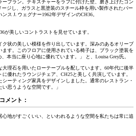
ラープラン。テキスチャーをラフに付けた壁、磨き上げたコン
をイメージし、ガラスと黒塗装のスチール枠を用い製作されたパー
. ウェグナー1962年デザインのCH36。
36が美しいコントラストを見せています。
イク状の美しい模様を作り出しています。深みのあるオリーブ
います。このフロアに使用されている椅子は、ブラック塗装を
に座り心地に優れています。」 と、Louisa Grey氏。
大理石を用いたローテーブルを配しています。60年代に後半
に優れたラウンジチェア、CH25と美しく共演しています。
たシーティング家具をデザインしました。通常のレストラン・
たい思うような空間です。」
のコメント：
居心地がすごくいい、といわれるような空間を私たちは常に追