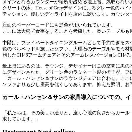
メインとなるカウンターが場所を占める地上階。気取らない
クリートの床。House of Greyデザインによるグレ
ティション。優しいデイライトを店内に誘います。カウンタート
座面のペーパーコードにも黒色が用いられています。
ここには大勢で食事をすることを考慮した、長いテーブルも用
中階は、プライベートダイニングルームとして予約できるス
色のベルベッドを施したソファ。大理石のテーブルやモミ材
施したCH46アームチェアとそのアームレスバージョンCH47
最上階にあるのは、ラウンジ。デザイナーはこの空間に黒の
にデザインされた、グリーン色のラミネート製の椅子が、フレ
「カール・ハンセン＆サンのラウンジチェアに合わせ、ここ
ソファよりも少し座高を低くしてあります。抑えた照明、お
カール・ハンセン＆サンの家具導入についての、インテリ
「私たちは、その美しい造りと、座り心地の良さからカール
求しています。」
Restaurant Novi gallery