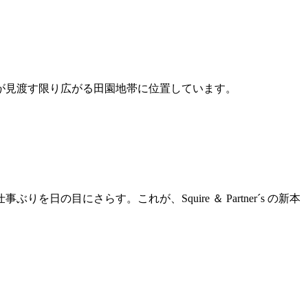
ブや、ブドウが見渡す限り広がる田園地帯に位置しています。
目にさらす。これが、Squire ＆ Partner´s の新本