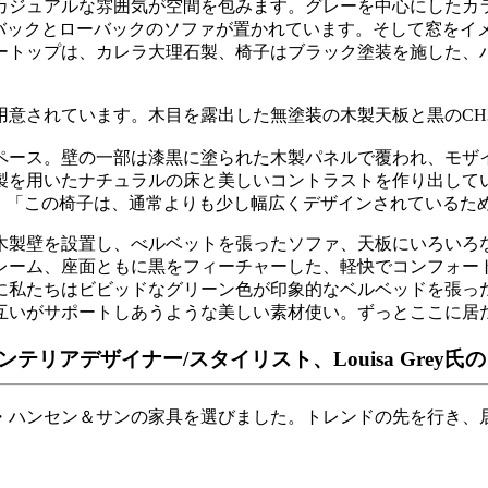
カジュアルな雰囲気が空間を包みます。グレーを中心にしたカ
ー色のハイバックとローバックのソファが置かれています。そして窓
ップは、カレラ大理石製、椅子はブラック塗装を施した、ハンス J
意されています。木目を露出した無塗装の木製天板と黒のCH
ペース。壁の一部は漆黒に塗られた木製パネルで覆われ、モザ
製を用いたナチュラルの床と美しいコントラストを作り出して
。「この椅子は、通常よりも少し幅広くデザインされているため、本当
木製壁を設置し、べルベットを張ったソファ、天板にいろいろな
ーム、座面ともに黒をフィーチャーした、軽快でコンフォート
に私たちはビビッドなグリーン色が印象的なベルベッドを張っ
互いがサポートしあうような美しい素材使い。ずっとここに居
アデザイナー/スタイリスト、Louisa Grey氏
・ハンセン＆サンの家具を選びました。トレンドの先を行き、