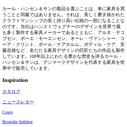
カール・ハンセン＆サンの製品を選ぶことは、単に家具を買
うことと同義ではありません。それは、美しく磨き抜かれた
クラフトマンシップの長く誇り高い伝統の一部になることな
のです。当社はハンス J. ウェグナーのデザインを世界で最
も多く製作する家具メーカーであるとともに、アルネ・ヤコ
ブセン、ボーエ・モーエンセン、オーレ・ヴァンシャー、コ
ーア・クリント、ポール・ケアホルム、ボディル・ケア、安
藤忠雄など、名だたる家具デザインの巨匠たちの作品も製作
しています。100年以上にわたる豊かな歴史を誇るカール・
ハンセン＆サンは、デンマークデザインを代表する家具を世
界中で販売しています。
Inspiration
カタログ
ニュースレター
Cases
Bespoke lighting