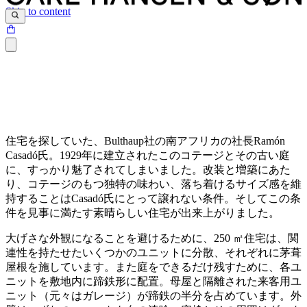
Skip to content
住宅を探していた、Bulthaup社の南アフリカの社長Ramón
Casadó氏。1929年に建立されたこのコテージとその古い庭
に、すっかり魅了されてしまいました。改装と増築にあた
り、コテージのもつ独特の味わい、落ち着けるサイズ感を維
持することはCasadó氏にとって譲れない条件。そしてこの条
件を見事に満たす素晴らしい住宅が出来上がりました。
大げさな外観になることを避けるために、250 ㎡住宅は、関
連性を持たせたいくつかのユニットに分散、それぞれに茅葺
屋根を施しています。また庭をできるだけ残すために、各ユ
ニットを敷地内に蹄鉄形に配置。母屋と隔離された来客用ユ
ニット（元々はガレージ）が蹄鉄の半分を占めています。外