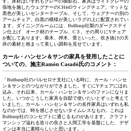
す。床材はいずれもグレーの御影石。家具はライトグレーの
張地を施したウェグナーのCH445ウィングチェア。マットな
黒色が美しいセンターテーブル、そして、ウェグナーの別の
アームチェア。白黒の模様が美しいラグの上に配置されてい
ます。ダイニングルームには、Bulthaup社製のダークステイ
ン仕上げ オーク材のテーブル、C３。その周りにYチェア
が配してあります。垂木、押木、萱といった、吹き抜けの天
井の素材と相まって美しい調和を見せています。
カール・ハンセン＆サンの家具を登用したことに
ついての、施主Ramón Casadó氏のコメント：
「Bulthaup社のバルセロナ支社にいる時に、カール・ハンセ
ン＆サンとのつながりができました。すぐにYチェアにほれ
込み、それ以来、カール・ハンセン＆サンのファンになりま
した。いつかこうした家具を自邸で使いたいとずっと考えて
いました。カール・ハンセン＆サンの名作家具はいずれも私
なのかでは、時を感じさせないタイムレスなもの。これは
Bulthaup社のコンセプトに通じるものがあります。 クラフト
マンシップ溢れる造りの良さと人間工学を基盤にした、デザ
インは本当に素晴らしいと思います。」