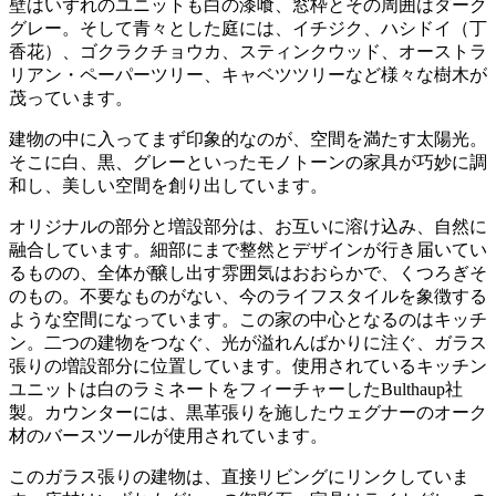
壁はいずれのユニットも白の漆喰、窓枠とその周囲はダーク
グレー。そして青々とした庭には、イチジク、ハシドイ（丁
香花）、ゴクラクチョウカ、スティンクウッド、オーストラ
リアン・ペーパーツリー、キャベツツリーなど様々な樹木が
茂っています。
建物の中に入ってまず印象的なのが、空間を満たす太陽光。
そこに白、黒、グレーといったモノトーンの家具が巧妙に調
和し、美しい空間を創り出しています。
オリジナルの部分と増設部分は、お互いに溶け込み、自然に
融合しています。細部にまで整然とデザインが行き届いてい
るものの、全体が醸し出す雰囲気はおおらかで、くつろぎそ
のもの。不要なものがない、今のライフスタイルを象徴する
ような空間になっています。この家の中心となるのはキッチ
ン。二つの建物をつなぐ、光が溢れんばかりに注ぐ、ガラス
張りの増設部分に位置しています。使用されているキッチン
ユニットは白のラミネートをフィーチャーしたBulthaup社
製。カウンターには、黒革張りを施したウェグナーのオーク
材のバースツールが使用されています。
このガラス張りの建物は、直接リビングにリンクしていま