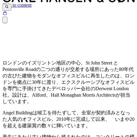
Skip to content
ロンドンのイズリントン地区の中心、St John Street と
Pentonville Roadの二つの通りが交差する場所にあった80年代
の古びた建物をモダンなオフィスビルに再生したのは、ロン
ドンを拠点に30年に渡り、エクスクルーシブなオフィスビル
を専門に手掛けてきたデベロッパー会社のDerwent London
社。設計は、Allford、Hall Monaghan Morris Architectsが担当
しています。
Angel Buildingは竣工を待たずして、全室が契約済みとなっ
た人気のオフィスビル。2010年に完成して以来、 いまや20
を超える建築賞の数々に輝いています。
再生にあたり古い建物から残されたのは、コンクリートの構