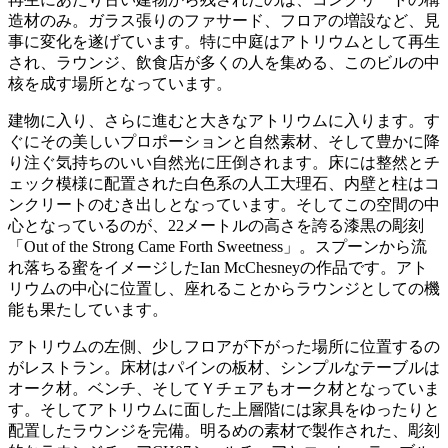
造材のみ。ガラス張りのファサード、フロアの増設など、見
事に変化を遂げています。特に中庭はアトリウムとして再生
され、ラウンジ、飲食店が多くの人を集める、このビルの中
核を成す場所となっています。
建物に入り、さらに進むと大きなアトリウムに入ります。す
ぐにその美しいプロポーションと自然素材、そして豊かに降
り注ぐ気持ちのいい自然光に圧倒されます。床には整然とチ
ェック模様に配置された白色系の人工大理石、内壁と柱はコ
ンクリートのむき出しとなっています。そしてこの空間の中
心となっているのが、22メートルの高さを誇る漆黒の彫刻
「Out of the Strong Came Forth Sweetness」。スプーンから流
れ落ちる蜜をイメージしたIan McChesneyの作品です。アト
リウムの中心に位置し、座れることからラウンジとしての機
能も果たしています。
アトリウムの左側、少しフロアが下がった場所に位置するの
がレストラン。床材はパインの板材、シンプルなテーブルは
オーク材。ベンチ、そしてＹチェアもオーク材となっていま
す。そしてアトリウムに面した上層階には家具をゆったりと
配置したラウンジを完備。明るめの素材で製作された、彫刻